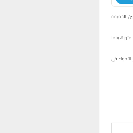
بين الخفيفة
ة، أوضح أن درجات الحرارة العظمى تتراوح بين 28 – 30 درجة مئوية، بينما
الأجواء في