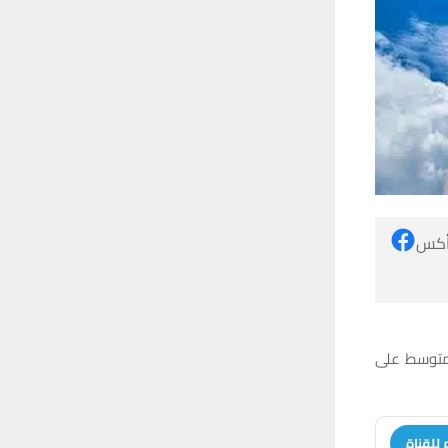
 أكس
لمتوسط على
 للقناة