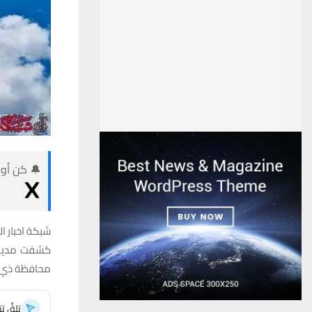
🔔 كن أول
شبكة اخبار ال
كشفت مديرية
محافظة ذي قا
تلقَّ 