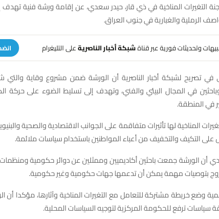
نة التغيرات المناخية في ذي قار، حيدر سعدي، عن إقامة ورشة فنية تهدف 
واصف الرملية والغبارية في جنوب العراق.
تنبيهات وتحديثات فورية عبر قناة
شبكة أخبار الناصرية
على التليغرام
انضم
في تصريح لشبكة أخبار الناصرية أن الورشة ضمن مشروع وقاية والتي 
حثين في المجال البيئي والفني، وتهدف إلى تسليط الضوء على حركة الكثب
ير في المنطقة.
يرات المناخية لها تأثيرات متفاقمة على الجوانب الاقتصادية والصحية والبنيوي
على التكيف والتخفيف من أعباء المواطنين باستخدام سياسات ملائمة.
ن الورشة جمعت باحثين أكاديميين وممثلين عن دوائر حكومية ومنظمات دو
خروج بتوصيات مهمة يمكن أن تدعمها جهات حكومية وغير حكومية.
مية وضع خريطة مشتركة للتعامل مع التغيرات المناخية وآثارها، مؤكدا أن 
قة سياسات ترفع للحكومة المركزية لتوجيه السياسات المحلية.