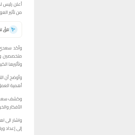
أعلن رئيس لج
من تأثير الع
تلقَّ 
وأكد سعدي 
متخصصين وبا
وتأثيرها الكب
وأوضح أن التغ
أهمية العمل 
وكشف سعدي أ
الأفكار وال
واشار الى اه
إلى إعداد ور