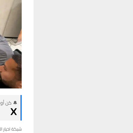
🔔 كن أول
شبكة اخبار ال