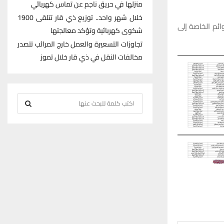
منزلها في حريق ناجم عن تماس كهربائي
خلال شهر واحد.. توزيع ذي قار تتلقى 1900
ئم الخاصة إلى
شكوى كهربائية وتؤكد معالجتها
تجاوزات التسعيرة والعمل خارج المرائب تتصدر
مخالفات النقل في ذي قار خلال تموز
S
e
S
a
r
E
c
h
A
f
R
o
r
C
:
H