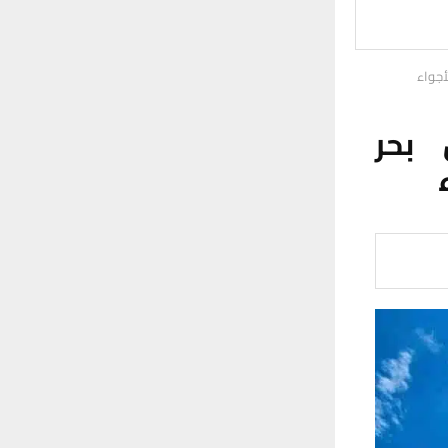
أجواء
 بحر