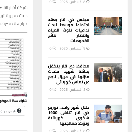
8 أغسطس، 2026
0
شبكة أخبار الناصر
دعت مديرية ترب
مجلس ذي قار يعقد
مراجعة مصرف ال
اجتماعا موسعا لبحث
تداعيات تلوث المياه
وانتظار نتائج
الفحوصات
8 أغسطس، 2026
0
محافظ ذي قار يتكفل
بعائلة شهيد فقدت
منزلها في حريق ناجم
عن تماس كهربائي
8 أغسطس، 2026
0
شارك هذا الموضو
خلال شهر واحد.. توزيع
فيس بوك
ذي قار تتلقى 1900
شكوى كهربائية
وتؤكد معالجتها
8 أغسطس، 2026
0