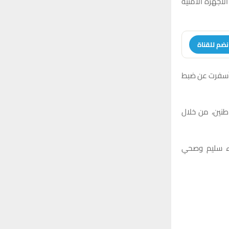
لأجهزة الأمنية
r
C
:
H
نضم للقناة
ت أسفرت عن ضبط
طنين، من خلال
اء سليم وصحي