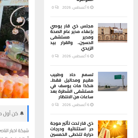
6 أغسطس، 2026
0
مجلس ذي قار يوصي
بإعفاء مدير عام الصحة
ومدير مستشفى
الحسين.. والقرار بيد
الزيدي
6 أغسطس، 2026
0
تسمم حاد وطبيب
مقيم ومحاليل فقط..
هكذا مات يوسف في
مستشفى الشطرة بعد
ساعات من الانتظار
6 أغسطس، 2026
0
🔔 كن أول من
ذي قار تحت تأثير موجة
حر استثنائية ودرجات
شبكة اخبار الناصر
حرارة تتخطى الخمسين