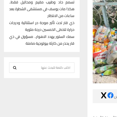
تسمم حاد وطبيب مقيم ومحاليل فقط..
هكذا مات يوسف في مستشفى الشطرة بعد
ساعات من الانتظار
ذي قار تحت تأثير موجة حر استثنائية ودرجات
حرارة تتخطى الخمسين درجة مئوية
سمك السلور يهدد الاهوار.. مسؤول في ذي
قار يحذر من كارثة بيولوجية صامتة
S
e
S
a
r
E
c

h
A
f
R
o