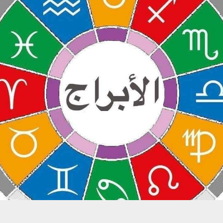
حسين تجربتك. سنفترض أنك موافق على هذا، ولكن يمكنك إلغاء الاشتراك إذا كنت