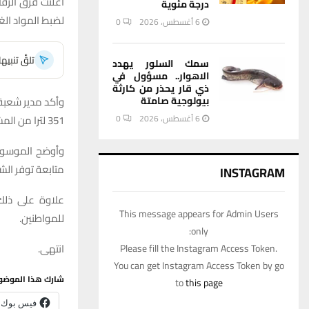
أعلنت فرق الرقا
درجة مئوية
لضبط المواد الغذ
6 أغسطس، 2026
0
تلقَّ تنبي
سمك السلور يهدد
الاهوار.. مسؤول في
ذي قار يحذر من كارثة
وأكد مدير شعبة 
بيولوجية صامتة
351 لترا من المشروبات الغازية المنتهية الصلاحية.
6 أغسطس، 2026
0
وأوضح الموسوي 
متابعة توفر الش
INSTAGRAM
علاوة على ذلك
This message appears for Admin Users
للمواطنين.
only:
انتهى.
Please fill the Instagram Access Token.
You can get Instagram Access Token by go
شارك هذا الموضو
to
this page
فيس بوك