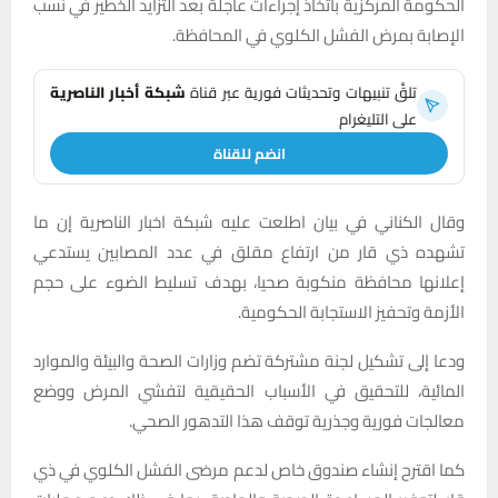
الحكومة المركزية باتخاذ إجراءات عاجلة بعد التزايد الخطير في نسب
الإصابة بمرض الفشل الكلوي في المحافظة.
تلقَّ تنبيهات وتحديثات فورية عبر قناة
شبكة أخبار الناصرية
على التليغرام
انضم للقناة
وقال الكناني في بيان اطلعت عليه شبكة اخبار الناصرية إن ما
تشهده ذي قار من ارتفاع مقلق في عدد المصابين يستدعي
إعلانها محافظة منكوبة صحيا، بهدف تسليط الضوء على حجم
الأزمة وتحفيز الاستجابة الحكومية.
ودعا إلى تشكيل لجنة مشتركة تضم وزارات الصحة والبيئة والموارد
المائية، للتحقيق في الأسباب الحقيقية لتفشي المرض ووضع
معالجات فورية وجذرية توقف هذا التدهور الصحي.
كما اقترح إنشاء صندوق خاص لدعم مرضى الفشل الكلوي في ذي