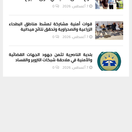
7 أغسطس، 2026
0
قوات أمنية مشتركة تمشط مناطق البطحاء
الزراعية والصحراوية وتحقق نتائج ميدانية
7 أغسطس، 2026
0
بلدية الناصرية تثمن جهود الجهات القضائية
والأمنية في ملاحقة شبكات التزوير والفساد
7 أغسطس، 2026
0
يستخدم هذا الموقع ملفات تعريف الارتباط لتحسين تجربتك. سنفترض أنك
INSTAGRAM
موافق على هذا، ولكن يمكنك إلغاء الاشتراك إذا كنت ترغب في ذلك.
موافق
قراءة المزيد
This message appears for Admin Users only:
Please fill the Instagram Access Token. You can get Instagram
Access Token by go to
this page