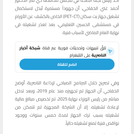
أكد رئيس لجنة الصحة في مجلس محافظة ذي قار، الدكتور
أحمد غني الخفاجي، أن جهوداً مستمرة تُبذل لاستكمال
تشغيل جهاز بت سكان (PET-CT) الخاص بالكشف عن الأورام
في مستشفى الحسين التعليمي، بعد تعذر تشغيله في
نهاية العام الماضي لأسباب فنية.
تلقَّ تنبيهات وتحديثات فورية عبر قناة
شبكة أخبار
الناصرية
على التليغرام
انضم للقناة
وفي تصريح خلال البرنامج الصباحي لإذاعة الناصرية، أوضح
الخفاجي أن الجهاز تم تجهيزه منذ عام 2019، وبعد تدخل
مباشر من رئيس الوزراء نهاية 2025، تم تخصيص مبالغ مالية
لإعادة تشغيله، إلا أن الشركة المجهزة لم تتمكن من
تشغيله بسبب ترك الجهاز لمدة خمس سنوات ووجود
نواقص فنية تمنع تشغيله حالياً.