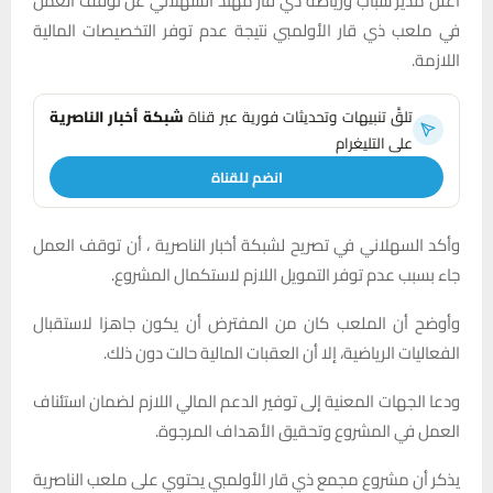
أعلن مدير شباب ورياضة ذي قار مهند السهلاني عن توقف العمل
في ملعب ذي قار الأولمبي نتيجة عدم توفر التخصيصات المالية
اللازمة.
تلقَّ تنبيهات وتحديثات فورية عبر قناة
شبكة أخبار الناصرية
على التليغرام
انضم للقناة
وأكد السهلاني في تصريح لشبكة أخبار الناصرية ، أن توقف العمل
جاء بسبب عدم توفر التمويل اللازم لاستكمال المشروع.
وأوضح أن الملعب كان من المفترض أن يكون جاهزا لاستقبال
الفعاليات الرياضية، إلا أن العقبات المالية حالت دون ذلك.
ودعا الجهات المعنية إلى توفير الدعم المالي اللازم لضمان استئناف
العمل في المشروع وتحقيق الأهداف المرجوة.
يذكر أن مشروع مجمع ذي قار الأولمبي يحتوي على ملعب الناصرية