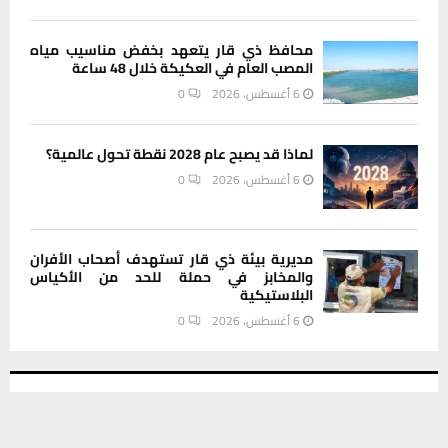
محافظ ذي قار يتعهد بخفض مناسيب مياه
المصب العام في العكيكة خلال 48 ساعة
6 أغسطس، 2026
0
لماذا قد يصبح عام 2028 نقطة تحول عالمية؟
6 أغسطس، 2026
0
مديرية بيئة ذي قار تستهدف أصحاب الأفران
والمخابز في حملة للحد من الأكياس
البلاستيكية
6 أغسطس، 2026
0
INSTAGRAM
يستخدم هذا الموقع ملفات تعريف الارتباط لتحسين تجربتك. سنفترض أنك
موافق على هذا، ولكن يمكنك إلغاء الاشتراك إذا كنت ترغب في ذلك.