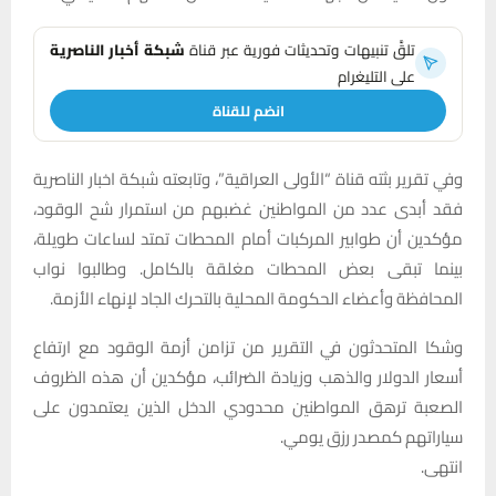
تلقَّ تنبيهات وتحديثات فورية عبر قناة
شبكة أخبار الناصرية
على التليغرام
انضم للقناة
وفي تقرير بثته قناة “الأولى العراقية”، وتابعته شبكة اخبار الناصرية
فقد أبدى عدد من المواطنين غضبهم من استمرار شح الوقود،
مؤكدين أن طوابير المركبات أمام المحطات تمتد لساعات طويلة،
بينما تبقى بعض المحطات مغلقة بالكامل. وطالبوا نواب
المحافظة وأعضاء الحكومة المحلية بالتحرك الجاد لإنهاء الأزمة.
وشكا المتحدثون في التقرير من تزامن أزمة الوقود مع ارتفاع
أسعار الدولار والذهب وزيادة الضرائب، مؤكدين أن هذه الظروف
الصعبة ترهق المواطنين محدودي الدخل الذين يعتمدون على
سياراتهم كمصدر رزق يومي.
انتهى.