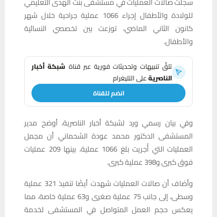
سجلت صالات العمليات في مستشفى بنت الهدى التعليمي
للولادة والأطفال إجراء 1066 عملية جراحية خلال شهر
كانون الثاني الماضي، توزعت بين تخصصي النسائية
والأطفال.
تلقَّ تنبيهات وتحديثات فورية عبر قناة
شبكة أخبار
الناصرية
على التليغرام
انضم للقناة
وفي بيان رسمي ورد لشبكة أخبار الناصرية، أوضح مدير
المستشفى الدكتور محمد عودة الشحماني أن مجمل
العمليات التي أُجريت بلغ 1066 عملية، بينها 209 عمليات
فوق كبرى و398 عملية كبرى.
وأضاف أن صالات العمليات شهدت أيضًا تنفيذ 321 عملية
وسطى، إلى جانب 75 عملية صغرى و63 عملية خاصة، مما
يعكس حجم العمل المتواصل في المستشفى لخدمة