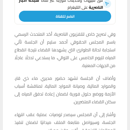
تلقَّ تنبيهات وتحديثات فورية عبر قناة
شبكة أخبار
الناصرية
على التليغرام
انضم للقناة
وفي تصريح خاص لتلفزيون الناصرية، أكد المتحدث الرسمي
باسم المجلس الحقوقي أحمد سليم أن الجلسة تأتي
استجابة لحالة الطوارئ التي يشهدها القضاء نتيجة انقطاع
المياه لليوم الخامس على التوالي، ما يستدعي تدخلًا عاجلًا
من الجهات المعنية.
وأضاف أن الجلسة تشهد حضور مديري ماء ذي قار،
والموارد المائية، وصيانة الموارد المائية، لمناقشة أسباب
الأزمة ووضع حلول فورية لضمان إعادة تدفق المياه إلى
سكان القضاء المتضررين.
وأشار إلى أن المجلس سيصدر توصيات عملية عقب انتهاء
الجلسة، وسيواصل متابعة الملف ميدانيًا لضمان تنفيذ