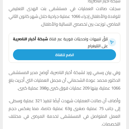
شبكة أخبار الناصرية:
سجلت صالات العمليات في مستشفى بنت الهدى التعليمي
للولادة والأطفال إجراء 1066 عملية جراحية خلال شهر كانون الثاني
الماضي، توزعت بين تخصصي النسائية والأطفال.
تلقَّ تنبيهات وتحديثات فورية عبر قناة
شبكة أخبار الناصرية
على التليغرام
انضم للقناة
وفي بيان رسمي ورد لشبكة أخبار الناصرية، أوضح مدير المستشفى
الدكتور محمد عودة الشحماني أن مجمل العمليات التي أُجريت بلغ
1066 عملية، بينها 209 عمليات فوق كبرى و398 عملية كبرى.
وأضاف أن صالات العمليات شهدت أيضًا تنفيذ 321 عملية وسطى،
إلى جانب 75 عملية صغرى و63 عملية خاصة، مما يعكس حجم
العمل المتواصل في المستشفى لخدمة المرضى في مختلف
التخصصات.