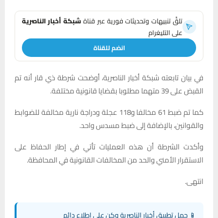
تلقَّ تنبيهات وتحديثات فورية عبر قناة
شبكة أخبار الناصرية
على التليغرام
انضم للقناة
في بيان تابعته شبكة أخبار الناصرية، أوضحت شرطة ذي قار أنه تم
القبض على 39 متهما مطلوبا بقضايا قانونية مختلفة.
كما تم ضبط 61 مخالفا و118 عجلة ودراجة نارية مخالفة للضوابط
والقوانين، بالإضافة إلى ضبط مسدس واحد.
وأكدت الشرطة أن هذه العمليات تأتي في إطار الحفاظ على
الاستقرار الأمني والحد من المخالفات القانونية في المحافظة.
انتهى.
📱 حمل تطبيق أخبار الناصرية وكن على اطلاع دائم