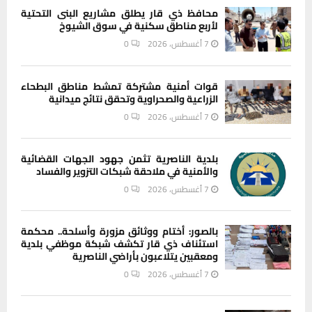
محافظ ذي قار يطلق مشاريع البنى التحتية
لأربع مناطق سكنية في سوق الشيوخ
7 أغسطس، 2026
0
قوات أمنية مشتركة تمشط مناطق البطحاء
الزراعية والصحراوية وتحقق نتائج ميدانية
7 أغسطس، 2026
0
بلدية الناصرية تثمن جهود الجهات القضائية
والأمنية في ملاحقة شبكات التزوير والفساد
7 أغسطس، 2026
0
بالصور: أختام ووثائق مزورة وأسلحة.. محكمة
استئناف ذي قار تكشف شبكة موظفي بلدية
ومعقبين يتلاعبون بأراضي الناصرية
7 أغسطس، 2026
0