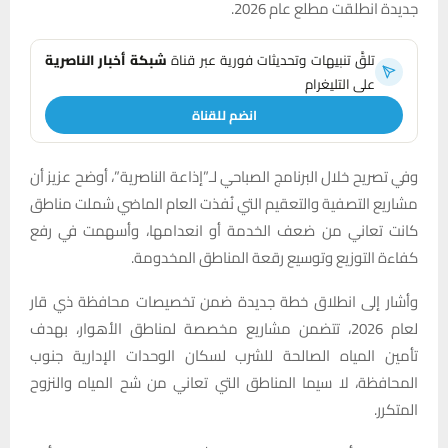
جديدة انطلقت مطلع عام 2026.
تلقَّ تنبيهات وتحديثات فورية عبر قناة
شبكة أخبار الناصرية
على التليغرام
انضم للقناة
وفي تصريح خلال البرنامج الصباحي لـ”إذاعة الناصرية”، أوضح عزيز أن
مشاريع التصفية والتعقيم التي نُفذت العام الماضي شملت مناطق
كانت تعاني من ضعف الخدمة أو انعدامها، وأسهمت في رفع
كفاءة التوزيع وتوسيع رقعة المناطق المخدومة.
وأشار إلى انطلاق خطة جديدة ضمن تخصيصات محافظة ذي قار
لعام 2026، تتضمن مشاريع مخصصة لمناطق الأهوار، بهدف
تأمين المياه الصالحة للشرب لسكان الوحدات الإدارية جنوب
المحافظة، لا سيما المناطق التي تعاني من شح المياه والنزوح
المتكرر.