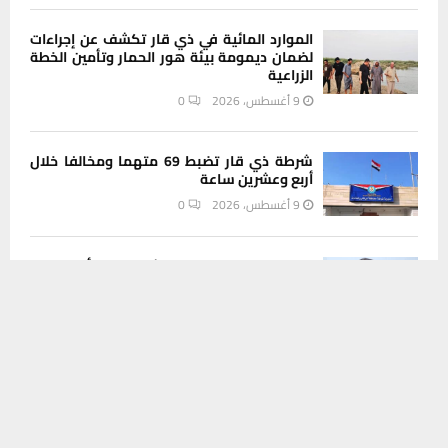
الموارد المائية في ذي قار تكشف عن إجراءات
لضمان ديمومة بيئة هور الحمار وتأمين الخطة
الزراعية
9 أغسطس، 2026
0
شرطة ذي قار تضبط 69 متهما ومخالفا خلال
أربع وعشرين ساعة
9 أغسطس، 2026
0
معاون محافظ ذي قار يكشف عن 60 ألف فرصة
يستخدم هذا الموقع ملفات تعريف الارتباط لتحسين تجربتك. سنفترض أنك
عمل مرتقبة عبر مشاريع طريق التنمية
موافق على هذا، ولكن يمكنك إلغاء الاشتراك إذا كنت ترغب في ذلك.
9 أغسطس، 2026
0
موافق
قراءة المزيد
INSTAGRAM
This message appears for Admin Users only: