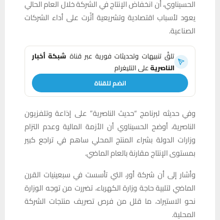
الحسيناوي، أن انخفاض الإنتاج في الشركة خلال العام الحالي
يعود لأسباب اقتصادية وتشريعية أثّرت على أداء الشركات
الصناعية.
تلقَّ تنبيهات وتحديثات فورية عبر قناة
شبكة أخبار
الناصرية
على التليغرام
انضم للقناة
وفي حديثه لبرنامج “حديث الناصرية” على إذاعة وتلفزيون
الناصرية، أوضح الحسيناوي أن الأزمة المالية وعدم التزام
وزارات الدولة بشراء المنتج المحلي ساهم في تراجع كبير
بمستوى الإنتاج مقارنة بالعام الماضي.
وأشار إلى أن شركة أور، التي تأسست في سبعينيات القرن
الماضي لتلبية حاجة وزارة الكهرباء، تضررت من توجه الوزارة
نحو الاستيراد، ما قلل من فرص تصريف منتجات الشركة
المحلية.