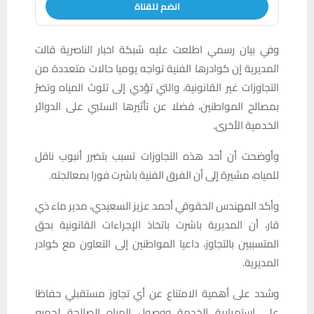
انضم للقناة
وفي بيان رسمي اطلعت عليه شبكة اخبار الناصرية قالت
المديرية إن كوادرها الفنية تواجه يوميا حالات متعددة من
التجاوزات غير القانونية، والتي تؤدي إلى تلوث المياه وتضرّ
بمصالح المواطنين، فضلا عن تأثيرها السلبي على الدوائر
الخدمية الأخرى.
وأوضحت أن أحد هذه التجاوزات تسبب بتضرر أنبوب ناقل
للمياه، مشيرة إلى أن الفرق الفنية باشرت فورا بمعالجته.
وأكد المهندس الحقوقي أحمد عزيز السعيدي، مدير ماء ذي
قار، أن المديرية باشرت باتخاذ الإجراءات القانونية بحق
المتسببين بالتجاوز، داعيا المواطنين إلى التعاون مع كوادر
المديرية.
وشدد على أهمية الامتناع عن أي تجاوز مستقبلي حفاظا
على استمرارية الخدمة ووصول المياه الصالحة لجميع