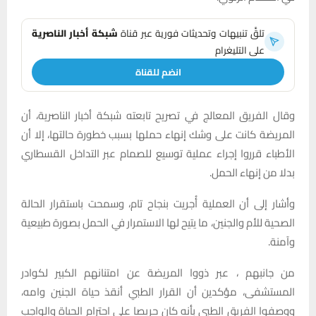
تلقَّ تنبيهات وتحديثات فورية عبر قناة
شبكة أخبار الناصرية
على التليغرام
انضم للقناة
وقال الفريق المعالج في تصريح تابعته شبكة أخبار الناصرية، أن
المريضة كانت على وشك إنهاء حملها بسبب خطورة حالتها، إلا أن
الأطباء قرروا إجراء عملية توسيع للصمام عبر التداخل القسطاري
بدلا من إنهاء الحمل.
وأشار إلى أن العملية أُجريت بنجاح تام، وسمحت باستقرار الحالة
الصحية للأم والجنين، ما يتيح لها الاستمرار في الحمل بصورة طبيعية
وآمنة.
من جانبهم ، عبر ذووا المريضة عن امتنانهم الكبير لكوادر
المستشفى، مؤكدين أن القرار الطبي أنقذ حياة الجنين وامه،
ووصفوا الفريق الطبي بأنه كان حريصا على احترام الحياة والواجب