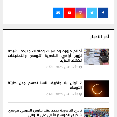
آخر الاخبار
أختام مزورة وحاسبات وملفات جديدة.. شبكة
تزوير أراضي الناصرية تتوسع والتحقيقات
تكشف المزيد
9 أغسطس، 2026
0
7 ثوان بلا جاذبية.. ناسا تحسم جدل كارثة
الأربعاء
8 أغسطس، 2026
0
نادي الناصرية يجدد عقد حارس المرمى موسى
شكري للموسم الثاني على التوالي