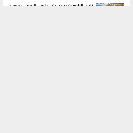
نادي الناصرية يجدد عقد حارس المرمى موسى
شكري للموسم الثاني على التوالي
يستخدم هذا الموقع ملفات تعريف الارتباط لتحسين تجربتك. سنفترض أنك
8 أغسطس، 2026
0
موافق على هذا، ولكن يمكنك إلغاء الاشتراك إذا كنت ترغب في ذلك.
موافق
قراءة المزيد
أكثر الفواكه التي قد تسهم بتفشي عدوى
السيكلوسبورا
8 أغسطس، 2026
0
ضبط مركبة تاهو مسروقة والقبض على
سائقها في عملية أمنية بذي قار
8 أغسطس، 2026
0
INSTAGRAM
This message appears for Admin Users only:
Please fill the Instagram Access Token. You can get Instagram