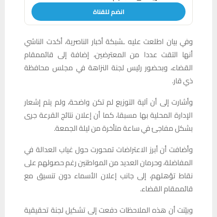
انضم للقناة
وفي بيان اطلعت عليه ـشبكة أخبار الناصرية، أكدت الناشي
أنها التقت عددا من المعترضين، إضافة إلى قائممقام
القضاء، وبحضور رئيس لجنة النزاهة في مجلس محافظة
ذي قار.
وأشارت إلى أن آلية التوزيع لم تكن واضحة، ولم يتم إشعار
الإدارة المحلية بها مسبقا، كما أن إعلان نتائج القرعة جرى
بشكل مفاجئ في ساعة متأخرة من ليلة الجمعة.
وأضافت أن أبرز الاعتراضات تمحورت حول غياب العدالة في
المفاضلة، وحرمان العديد من المواطنين رغم حصولهم على
نقاط تؤهلهم، إلى جانب إعلان الأسماء دون تنسيق مع
قائممقام القضاء.
وبيّنت أن هذه الملاحظات دفعت إلى تشكيل لجنة تحقيقية