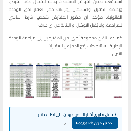
أسماؤهم ضمن القوائم المنشورة، وذلك لإكمال عقد القرض،
وبصمة الكفيل، واستكمال إجراءات حجز العقار لدى الوحدة
القانونية، مؤكدا أن حضور المقترض شخصياً شرط أساسي
للمراجعة، ولا يُقبل التوكيل أو الإنابة عن أي طرف.
كما دعا الفرع مجموعة أخرى من المقترضين إلى مراجعة الوحدة
الإدارية لاستلام كتب رفع الحجز عن العقارات.
انتهى.
📱 حمل تطبيق أخبار الناصرية وكن على اطلاع دائم
×
تحميل من Google Play