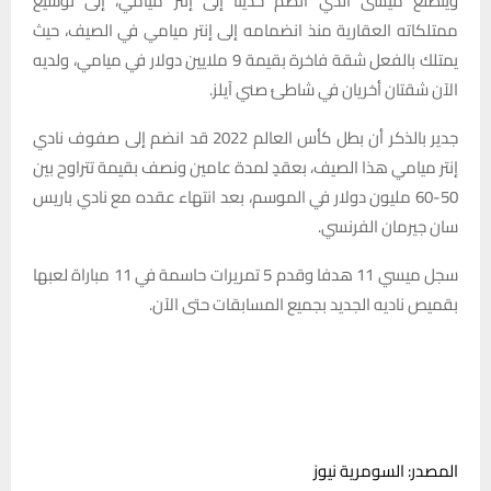
ويتطلع ميسى الذي انضم حديثًا إلى إنتر ميامي، إلى توسيع
ممتلكاته العقارية منذ انضمامه إلى إنتر ميامي في الصيف، حيث
يمتلك بالفعل شقة فاخرة بقيمة 9 ملايين دولار في ميامي، ولديه
الآن شقتان أخريان في شاطئ صني آيلز.
جدير بالذكر أن بطل كأس العالم 2022 قد انضم إلى صفوف نادي
إنتر ميامي هذا الصيف، بعقدٍ لمدة عامين ونصف بقيمة تتراوح بين
50-60 مليون دولار في الموسم، بعد انتهاء عقده مع نادي باريس
سان جيرمان الفرنسي.
سجل ميسي 11 هدفا وقدم 5 تمريرات حاسمة في 11 مباراة لعبها
بقميص ناديه الجديد بجميع المسابقات حتى الآن.
المصدر: السومرية نيوز