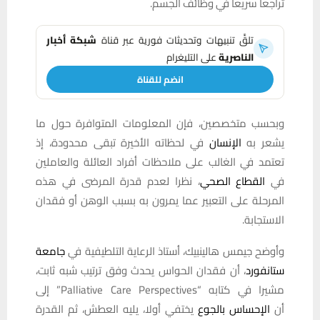
تراجعا سريعا في وظائف الجسم.
تلقَّ تنبيهات وتحديثات فورية عبر قناة
شبكة أخبار
الناصرية
على التليغرام
انضم للقناة
وبحسب متخصصين، فإن المعلومات المتوافرة حول ما
يشعر به
الإنسان
في لحظاته الأخيرة تبقى محدودة، إذ
تعتمد في الغالب على ملاحظات أفراد العائلة والعاملين
في
القطاع الصحي
، نظرا لعدم قدرة المرضى في هذه
المرحلة على التعبير عما يمرون به بسبب الوهن أو فقدان
الاستجابة.
وأوضح جيمس هالينبيك، أستاذ الرعاية التلطيفية في
جامعة
ستانفورد
، أن فقدان الحواس يحدث وفق ترتيب شبه ثابت،
مشيرا في كتابه “Palliative Care Perspectives” إلى
أن
الإحساس بالجوع
يختفي أولا، يليه العطش، ثم القدرة