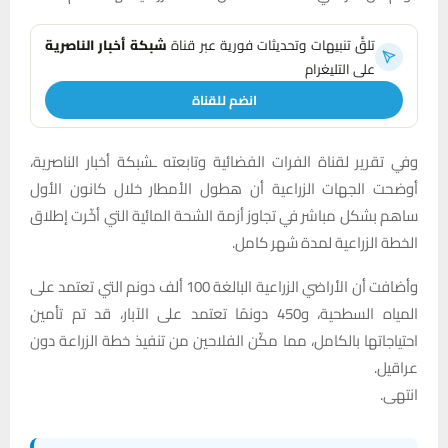
تلقَّ تنبيهات وتحديثات فورية عبر قناة
شبكة أخبار الناصرية
على التليغرام
انضم للقناة
وفي تقرير لقناة الفرات الفضائية وتابعته ـشبكة أخبار الناصرية،
أوضحت الجهات الزراعية أن هطول الأمطار خلال كانون الأول
ساهم بشكل مباشر في تجاوز أزمة الشحة المائية التي أخّرت إطلاق
الخطة الزراعية لمدة شهر كامل.
وأضافت أن الأراضي الزراعية البالغة 100 ألف دونم التي تعتمد على
المياه السطحية، و450 دونمًا تعتمد على الآبار، قد تم تأمين
احتياجاتها بالكامل، مما مكّن الفلاحين من تنفيذ خطة الزراعة دون
عراقيل.
انتهى.