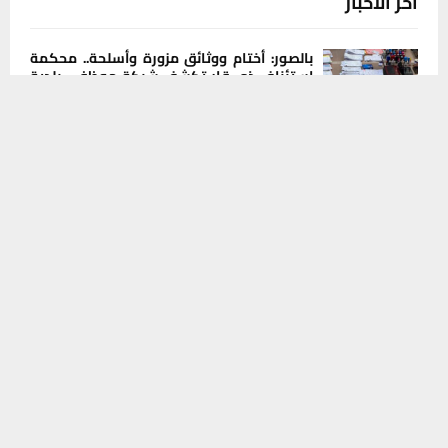
آخر الاخبار
بالصور: أختام ووثائق مزورة وأسلحة.. محكمة
استئناف ذي قار تكشف شبكة موظفي بلدية
ومعقبين يتلاعبون بأراضي الناصرية
يستخدم هذا الموقع ملفات تعريف الارتباط لتحسين تجربتك. سنفترض أنك
موافق على هذا، ولكن يمكنك إلغاء الاشتراك إذا كنت ترغب في ذلك.
7 أغسطس، 2026
0
موافق
قراءة المزيد
ذي قار لا تفرّق بين الذهبي والعادي.. رجل دين
يطالب المسؤولين بالاستعانة بخبرات
المحافظات
7 أغسطس، 2026
0
محافظ ذي قار يتعهد بخفض مناسيب مياه
المصب العام في العكيكة خلال 48 ساعة
6 أغسطس، 2026
0
لماذا قد يصبح عام 2028 نقطة تحول عالمية؟
6 أغسطس، 2026
0