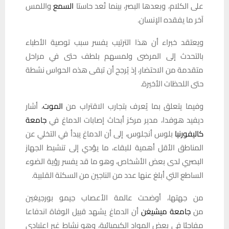
على الكلام، وبعدها البصر، بينما تُعد حاستا
السمع
واللمس
آخر ما يفقده الإنسان.
ويعتقد خبراء أن هذا الترتيب يفسر سبب توصية الأطباء
بالتحدث إلى المرضى ولمسهم بلطف حتى في مراحل
متقدمة من الاحتضار، إذ يُرجح أن تبقى هذه الحواس نشطة
حتى اللحظات الأخيرة.
وفيما يتعلق بما يُعرف بتجارب الاقتراب من
الموت
، أشار
ديفيد هوفدا، مدير مركز أبحاث إصابات الدماغ في
جامعة
كاليفورنيا
بلوس أنجلوس، إلى أن الدماغ يبدأ في التخلي عن
المناطق الأقل أهمية للبقاء، ما يؤدي إلى تنشيط الجهاز
البصري لدى بعض الأشخاص، وهو ما قد يفسر رؤية الضوء
الساطع التي أبلغ عنها عدد من الناجين من السكتة القلبية.
من جهتها، أوضحت عالمة الأعصاب جيمو بورجيغين
من
جامعة ميشيغن
أن الدماغ يشهد قبيل الوفاة اندفاعا
مفاجئا في بعض المواد الكيميائية، وهو نشاط غير اعتيادي