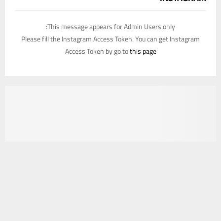
This message appears for Admin Users only:
Please fill the Instagram Access Token. You can get Instagram
Access Token by go to
this page
يستخدم هذا الموقع ملفات تعريف الارتباط لتحسين تجربتك. سنفترض أنك
موافق على هذا، ولكن يمكنك إلغاء الاشتراك إذا كنت ترغب في ذلك.
موافق
قراءة المزيد