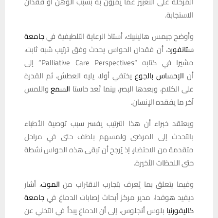
المرحلة على التعبير عما يمرون به بسبب الوهن أو فقدان
الاستجابة.
وأوضح جيمس هالينبيك، أستاذ الرعاية التلطيفية في
جامعة
ستانفورد
، أن فقدان الحواس يحدث وفق ترتيب شبه ثابت،
مشيرا في كتابه “Palliative Care Perspectives” إلى
أن
الإحساس بالجوع
يختفي أولا، يليه العطش، ثم القدرة
على الكلام، وبعدها البصر، بينما تُعد حاستا
السمع
واللمس
آخر ما يفقده الإنسان.
ويعتقد خبراء أن هذا الترتيب يفسر سبب توصية الأطباء
بالتحدث إلى المرضى ولمسهم بلطف حتى في مراحل
متقدمة من الاحتضار، إذ يُرجح أن تبقى هذه الحواس نشطة
حتى اللحظات الأخيرة.
وفيما يتعلق بما يُعرف بتجارب الاقتراب من
الموت
، أشار
ديفيد هوفدا، مدير مركز أبحاث إصابات الدماغ في
جامعة
كاليفورنيا
بلوس أنجلوس، إلى أن الدماغ يبدأ في التخلي عن