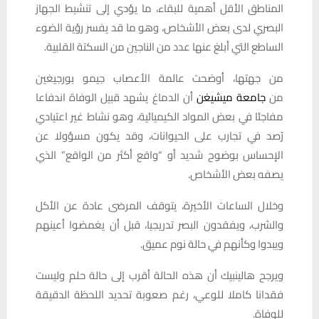
المناطق الأقل أهمية للبقاء، ما يؤدي إلى تنشيط الجهاز
البصري لدى بعض الأشخاص، وهو ما قد يفسر رؤية الضوء
الساطع التي أبلغ عنها عدد من الناجين من السكتة القلبية.
من جهتها، أوضحت عالمة الأعصاب جيمو بورجيغين
من
جامعة ميشيغن
أن الدماغ يشهد قبيل الوفاة اندفاعا
مفاجئا في بعض المواد الكيميائية، وهو نشاط غير اعتيادي
رُصد في تجارب على الحيوانات، وقد يكون مسؤولا عن
الإحساس بوضوح شديد أو “واقع أكثر من الواقع” الذي
يصفه بعض الأشخاص.
وخلال الساعات الأخيرة، يتوقف المرضى عادة عن الأكل
والشرب، ويفقدون البصر تدريجيا، قبل أن يغمضوا أعينهم
ويبدوا وكأنهم في حالة نوم عميق.
ويرجح هالينبيك أن هذه الحالة أقرب إلى حالة حلم وليست
فقدانا كاملا للوعي، رغم صعوبة تحديد اللحظة الدقيقة
للوفاة.