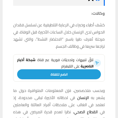
وكالات:
كشف أطباء وخبراء في الرعاية التلطيفية عن تسلسل فقدان
الحواس لدى الإنسان خلال الساعات الأخيرة قبل الوفاة، في
مرحلة تُعرف طبيا باسم “الاحتضار النشط”، والتي تشهد
تراجعا سريعا في وظائف الجسم.
تلقَّ تنبيهات وتحديثات فورية عبر قناة
شبكة أخبار
الناصرية
على التليغرام
انضم للقناة
وبحسب متخصصين، فإن المعلومات المتوافرة حول ما
يشعر به
الإنسان
في لحظاته الأخيرة تبقى محدودة، إذ
تعتمد في الغالب على ملاحظات أفراد العائلة والعاملين
في
القطاع الصحي
، نظرا لعدم قدرة المرضى في هذه