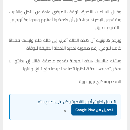
وخلال الساعات الأخيرة، يتوقف المرضى عادة عن الأكل والشرب،
ويفقدون البصر تدريجيا، قبل أن يغمضوا أعينهم ويبدوا وكأنهم في
حالة نوم عميق.
ويرجح هالينبيك أن هذه الحالة أقرب إلى حالة حلم وليست فقدانا
كاملا للوعي، رغم صعوبة تحديد اللحظة الدقيقة للوفاة.
ويشبّه هالينبيك هذه المرحلة بقدوم عاصفة، قائلا إن بدايتها لا
يمكن تحديدها بدقة، لكنها تتصاعد تدريجيا حتى تبلغ نهايتها.
المصدر: سكاي نيوز عربية
📱 حمل تطبيق أخبار الناصرية وكن على اطلاع دائم
×
تحميل من Google Play