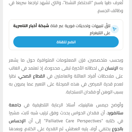
تُعرف طبيا باسم “الاحتضار النشط”، والتي تشهد تراجعا سريعا في
وظائف الجسم.
تلقَّ تنبيهات وتحديثات فورية عبر قناة
شبكة أخبار الناصرية
على التليغرام
انضم للقناة
وبحسب متخصصين، فإن المعلومات المتوافرة حول ما يشعر
به
الإنسان
في لحظاته الأخيرة تبقى محدودة، إذ تعتمد في الغالب
على ملاحظات أفراد العائلة والعاملين في
القطاع الصحي
، نظرا
لعدم قدرة المرضى في هذه المرحلة على التعبير عما يمرون به
بسبب الوهن أو فقدان الاستجابة.
وأوضح جيمس هالينبيك، أستاذ الرعاية التلطيفية في
جامعة
ستانفورد
، أن فقدان الحواس يحدث وفق ترتيب شبه ثابت، مشيرا
في كتابه “Palliative Care Perspectives” إلى أن
الإحساس
بالجوع
يختفي أولا، يليه العطش، ثم القدرة على الكلام، وبعدها