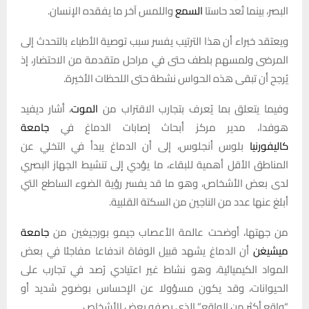
البصر، بينما تُعد حاستا
السمع
واللمس آخر ما يفقده الإنسان.
ويعتقد خبراء أن هذا الترتيب يفسر سبب توصية الأطباء بالتحدث إلى
المرضى ولمسهم بلطف حتى في مراحل متقدمة من الاحتضار، إذ
يُرجح أن تبقى هذه الحواس نشطة حتى اللحظات الأخيرة.
وفيما يتعلق بما يُعرف بتجارب الاقتراب من
الموت
، أشار ديفيد
هوفدا، مدير مركز أبحاث إصابات الدماغ في
جامعة
كاليفورنيا
بلوس أنجلوس، إلى أن الدماغ يبدأ في التخلي عن
المناطق الأقل أهمية للبقاء، ما يؤدي إلى تنشيط الجهاز البصري
لدى بعض الأشخاص، وهو ما قد يفسر رؤية الضوء الساطع التي
أبلغ عنها عدد من الناجين من السكتة القلبية.
من جهتها، أوضحت عالمة الأعصاب جيمو بورجيغين من
جامعة
ميشيغن
أن الدماغ يشهد قبيل الوفاة اندفاعا مفاجئا في بعض
المواد الكيميائية، وهو نشاط غير اعتيادي رُصد في تجارب على
الحيوانات، وقد يكون مسؤولا عن الإحساس بوضوح شديد أو
“واقع أكثر من الواقع” الذي يصفه بعض الأشخاص.