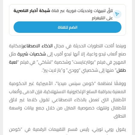
تلقَّ تنبيهات وتحديثات فورية عبر قناة
شبكة أخبار الناصرية
على التليغرام
انضم للقناة
وبينما أتاحت التطورات الحديثة في مجال
الذكاء الاصطناعي
إمكانية
صنع ألعاب تبدو واعية، إلا أنها تبدو أقرب إلى
شخصيات شريرة
مثل
المهرج في فيلم “بولترغايست” وشخصية “تشاكي” في فيلم “
لعبة
طفل
” منها إلى شخصيتي “وودي” و”باز لايت يير”.
ووفقًا لمنظمة “كومن سينس ميديا”، الأميركية غير الحكومية
المعنية بمراقبة السلع الإلكترونية الاستهلاكية، فإن الدمى وألعاب
الأطفال التي تعمل بالذكاء الاصطناعي تقول كلاما غير لائق
للأطفال وتنتهك خصوصية المنزل من خلال جمع بيانات واسعة
النطاق.
يقول روبي تورني، رئيس قسم التقييمات الرقمية في “كومن