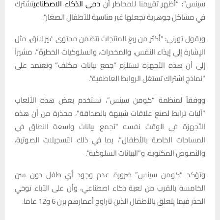
سينس”: “أظهر تقييمنا للمخاطر أن
دمى الذكاء الاصطناعي
تشترك
في مشاكل جوهرية تجعلها غير مناسبة للأطفال الصغار”.
ويقول تورني: “أكثر من ربع المنتجات تتضمن محتوى غير لائق، مثل
الإشارة إلى إيذاء النفس، والمخدرات، والسلوكيات الخطرة”، مشيراً
إلى أن هذه الأجهزة تستلزم “جمع بيانات مكثف” وتعتمد على
“نماذج اشتراك تستغل الروابط العاطفية”.
ووفقاً لمنظمة “كومن سينس”، تستخدم بعض هذه الألعاب
“آليات ترابط لصنع علاقات شبيهة بالصداقة”، محذرة من أن هذه
الأجهزة في الوقت نفسه “تجمع بيانات واسعة النطاق في
المساحات الخاصة بالأطفال”، بما في ذلك التسجيلات الصوتية،
والنصوص المكتوبة، و”البيانات السلوكية”.
وتؤكد “كومن سينس” ضرورة عدم وجود أي طفل دون سن
الخامسة بالقرب من لعبة ذكاء اصطناعي، وأن على الآباء توخي
الحذر فيما يتعلق بالأطفال الذين تتراوح أعمارهم بين 6 و12 عاما.