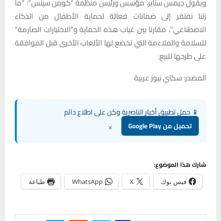
ويقول جيمس ستاير، مؤسس ورئيس منظمة “كومن سينس”: “ما
زلنا نفتقر إلى ضمانات فعالة لحماية الأطفال من الذكاء
الاصطناعي”، مقارنا بين غياب هذه الحماية و”الاختبارات الصارمة”
للسلامة والملاءمة التي تخضع لها الألعاب الأخرى قبل الموافقة
على طرحها للبيع.
المصدر: سكاي نيوز عربية
📱 حمل تطبيق أخبار الناصرية وكن على اطلاع دائم
×
تحميل من Google Play
شارك هذا الموضوع:
فيس بوك
X
WhatsApp
طباعة