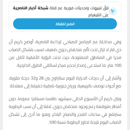
تلقَّ تنبيهات وتحديثات فورية عبر قناة
شبكة أخبار الناصرية
على التليغرام
انضم للقناة
وفي مداخلة عبر البرنامج الصباحي لإذاعة الناصرية، أوضح كريم أن
ذي قار لا تزال تحت تأثير منخفض جوي ضعيف تسبب بتشكل الضباب
فجرا في المناطق المفتوحة، حيث تدنت الرؤية الأفقية لأقل من
100 متر، ما استدعى إصدار تحذير مبكر لسائقي الطرق الخارجية.
وأشار إلى أن درجات الحرارة اليوم ستتراوح بين 28 و32 درجة مئوية،
مع أجواء توصف بالربيعية، ورياح جنوبية شرقية خفيفة إلى معتدلة.
وبيّن كريم أن الأسبوع الحالي سيشهد طقسا مستقرا عموما، دون
أمطار متوقعة رغم وجود منخفض جوي، لافتا إلى أن نسب الرطوبة
سترتفع في ساعات الفجر والصباح الباكر، وهو ما أدى إلى تشكل
الضباب اليوم نتيجة تجاوز الرطوبة نسبة 90%.