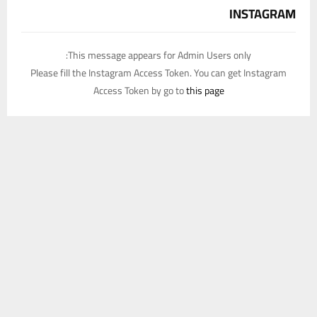
INSTAGRAM
This message appears for Admin Users only:
Please fill the Instagram Access Token. You can get Instagram
Access Token by go to
this page
يستخدم هذا الموقع ملفات تعريف الارتباط لتحسين تجربتك. سنفترض أنك
موافق على هذا، ولكن يمكنك إلغاء الاشتراك إذا كنت ترغب في ذلك.
موافق
قراءة المزيد