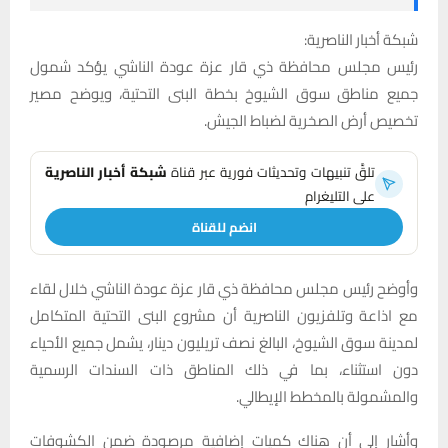
شبكة أخبار الناصرية:
رئيس مجلس محافظة ذي قار عزة عودة الناشي يؤكد شمول
جميع مناطق سوق الشيوخ بخطة البنى التحتية، ويوضح مصير
تخصيص أرض الصخرية لضباط الجيش.
تلقَّ تنبيهات وتحديثات فورية عبر قناة
شبكة أخبار الناصرية
على التليغرام
انضم للقناة
وأوضح رئيس مجلس محافظة ذي قار عزة عودة الناشي خلال لقاء
مع اذاعة وتلفزيون الناصرية أن مشروع البنى التحتية المتكامل
لمدينة سوق الشيوخ، البالغ نصف تريليون دينار، يشمل جميع الأحياء
دون استثناء، بما في ذلك المناطق ذات السندات الرسمية
والمشمولة بالمخطط الإيطالي.
وأشار إلى أن هناك كميات إضافية مرصودة ضمن الكشوفات