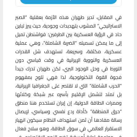
‏في المقابل، تدير طهران هذه الأزمة بعقلية “الصبر
الاستراتيجي” المشوب بتهديدات وجودية، حيث يبرز تباين
حاد في الرؤية العسكرية بين الطرفين؛ فواشنطن تميل
إلى ما يمكن تسميته “الضربة الشاملة”، وهي عملية
عسكرية، مكثفة، وسريعة، تستهدف شل القدرات
العسكرية والنووية الإيرانية في وقت قياسي دون
التورط في وحل الوجود البري، لكن طهران تدرك جيداً
فجوة القوة التكنولوجية، لذا فهي تلوح بمفهوم
“الحرب الشاملة” التي لا تقتصر على الجغرافيا الإيرانية،
بل تمتد لتشمل الإقليم بأسره عبر شبكة وكلائها
وممرات الطاقة الدولية، إن إيران تستخدم هنا منطق
“حرق المنطقة” كأداة ردع نفسي وسياسي، لإيصال
رسالة مفادها أن ثمن استهداف النظام سيكون انهيار
الاستقرار العالمي في سوق الطاقة، وهو سلاح فعال
في مواجهة إدارة أمريكية تضع النمو الاقتصادي في