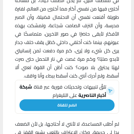
في منتصف الليل، لم يكن الصمت حيادًا، بل مساحة
أختبئ فيها من نفسي أكثر مما أختبئ من العالم، لفترة
طويلة أقنعت نفسي أن الاحتمال فضيلة، وأن الصبر
مدرسة، وأن النزف الصامت شجاعة، وتمسّكت بهذه
الأفكار لأبقى حاضرًا في صور الآخرين، متماسكًا في
عيونهم، بينما كنت أختفي داخلي كظل يقف خلف جدار
يرى كل شيء ولا يُرى، كم مرة دفعت ثمن إنسانيتي
لأبدو صلبًا؟ وكم مرة غصت في نار التحمل حتى صرت
لهبًا يحترق بلا صوت؟ كنت أظن أن القوة تعني ألا
أسقط، ولم أدرك أنني كنت أسقط ببطء وأنا واقف.
تلقَّ تنبيهات وتحديثات فورية عبر قناة
شبكة
أخبار الناصرية
على التليغرام
انضم للقناة
لم أطلب المساعدة، لا لأنني لا أحتاجها، بل لأن الضعف
بدا لي جريمة، وكان الاعتراف بالتعب يشبه القفز في