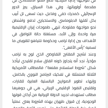
مقدمة أولوياتها، وفي هذا السياق، يبرز الدور
الإسرائيلي كمحرك خفي وفاعل، حيث تسعى تل أبيب
بكل ثقلها الدبلوماسي والاستخباري لدفع واشنطن
نحو مواجهة مفتوحة، تنهي طموحات إيران الإقليمية
مرة واحدة وإلى الأبد، مستغلة حالة التوافق في
الأهداف بين إدارة ترامب وحكومة نتنياهو لتقويض ما
تسميه “رأس الأفعى”.
‏وعند تشريح المقترح التفاوضي الذي لوح به ترامب
مؤخراً، نجد أنه يتجاوز كونه اتفاق سلام تقليدي ليأخذ
شكل “شروط استسلام مقنعة”؛ فالمطالب الأمريكية
الثلاثة المتمثلة في تفكيك البرنامج النووي بالكامل،
وإنهاء تطوير الصواريخ البالستية العابرة للقارات،
وتقليص النفوذ الإقليمي الإيراني، هي في جوهرها
مطالب تستهدف تجريد الدولة الإيرانية من أركان قوتها
الوجودية، إن قبول طهران بهذه الشروط يعني عملياً
انهيار بنية الدولة القائمة على تصدير الثورة والعمق