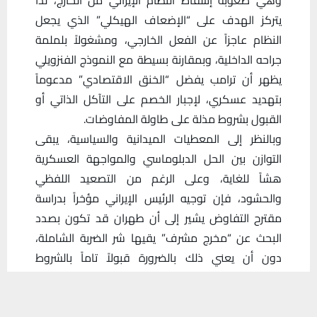
يتركز الهدف على “الإضعاف الهيكلي” الذي يجعل
النظام عاجزاً عن الفعل الخارجي، ومشغولاً بلملمة
جراحه الداخلية، وبمقارنة بسيطة مع النموذج الفنزويلي
يظهر أن ترامب يفضل “الخنق الاقتصادي” مدعوماً
بتهديد عسكري، لإجبار الخصم على التآكل الذاتي أو
القبول بشروط مذلة على طاولة المفاوضات.
‏وبالنظر إلى المعطيات الميدانية والسياسية، يبقى
التوازن بين الحل الدبلوماسي والمواجهة العسكرية
هشاً للغاية، وعلى الرغم من التصعيد اللفظي
والحشود، فإن توجيه الرئيس الإيراني مؤخراً بدراسة
مقترح التفاوض يشير إلى أن طهران قد تكون بصدد
البحث عن “مخرج مشرف” يقيها شر الضربة الشاملة،
دون أن يعني ذلك بالضرورة قبولاً تاماً بالشروط
الأمريكية، إنها لعبة “عض الأصابع” في لحظاتها الأخيرة،
يستخدم هذا الموقع ملفات تعريف الارتباط لتحسين تجربتك. سنفترض أنك
حيث الرهان ليس فقط على من يمتلك السلاح الأقوى،
موافق على هذا، ولكن يمكنك إلغاء الاشتراك إذا كنت ترغب في ذلك.
بل على من يمتلك القدرة على تحمل الضغوط الداخلية