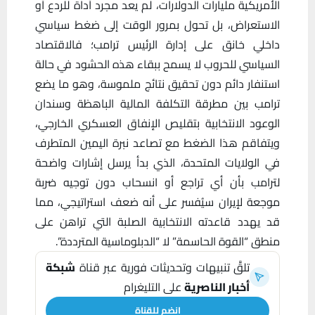
الأمريكية مليارات الدولارات، لم يعد مجرد أداة للردع أو
الاستعراض، بل تحول بمرور الوقت إلى ضغط سياسي
داخلي خانق على إدارة الرئيس ترامب؛ فالاقتصاد
السياسي للحروب لا يسمح ببقاء هذه الحشود في حالة
استنفار دائم دون تحقيق نتائج ملموسة، وهو ما يضع
ترامب بين مطرقة التكلفة المالية الباهظة وسندان
الوعود الانتخابية بتقليص الإنفاق العسكري الخارجي،
ويتفاقم هذا الضغط مع تصاعد نبرة اليمين المتطرف
في الولايات المتحدة، الذي بدأ يرسل إشارات واضحة
لترامب بأن أي تراجع أو انسحاب دون توجيه ضربة
موجعة لإيران سيُفسر على أنه ضعف استراتيجي، مما
قد يهدد قاعدته الانتخابية الصلبة التي تراهن على
منطق “القوة الحاسمة” لا “الدبلوماسية المترددة”.
تلقَّ تنبيهات وتحديثات فورية عبر قناة
شبكة
أخبار الناصرية
على التليغرام
انضم للقناة