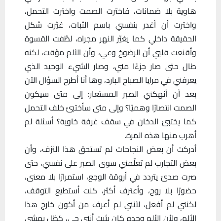
هاوية بلا ضمانات، فاخترت الصمت واخترت التحمل،
واخترت أن أغدر بنفسي باسم الثبات، غيّرت شكل
الحقيقة داخلي كما يغيّر النهر مجراه، لطّفت القسوة
وأقنعت قلبي أن الرضوخ وعي، وأن الألم مؤقت، لكنه
طال حتى صار جزءًا مني، وصار الشيء الوحيد الذي
يعرفني في مرايا الصباح البارد، وها أنا أطرح السؤال الآن
بعد أن أنهكني الصبر المستعار: إلى متى سيكون
الصمت انتصارًا وهميًا؟ وإلى متى سأختبئ خلف التحمل
كما يختبئ الدخان في سقف غرفة خاوية؟ أسئلة لم
أهرب منها هذه المرة.
أدركت أن بعض النجاحات لم تستحق هذا النزف، وأن
بعض التجارب لم تعلّمني سوى الصبر على نفسي، حتى
صرت صدىً يتردد في أروقة الوجع، استمرارًا بلا معنى،
حضورًا بلا روح، وأعترف أكثر، كنت أستطيع التوقف،
لكنني لم أفعل، لأنني لم أعرف من أكون خارج هذا
الألم، ولأن الألم وحده كان يثبت أنني حي، كظل يمشي