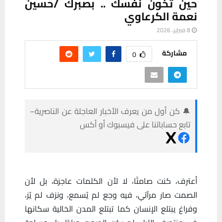
حين تخون نفسك .. بصبرك /حسين
نعمة الكرعاوي
8 فبراير، 2026
مشاركة
0
🔔 كن أول من يعرف الأخبار العاجلة عن الناصرية–
تابع حساباتنا على فيسبوك أو أكس
أعترف، كنت صامتًا، لا لأن الكلمات عاجزة، بل لأن
الصمت صار مرآتي، فيه وجع لم يُسمع، ونزف لم يُرَ،
وفراغ يبتلع الإنسان كما تبتلع المدن الخالية سكانها