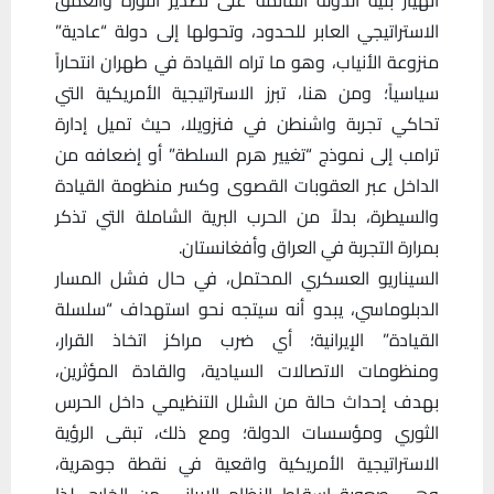
الاستراتيجي العابر للحدود، وتحولها إلى دولة “عادية”
منزوعة الأنياب، وهو ما تراه القيادة في طهران انتحاراً
سياسياً؛ ومن هنا، تبرز الاستراتيجية الأمريكية التي
تحاكي تجربة واشنطن في فنزويلا، حيث تميل إدارة
ترامب إلى نموذج “تغيير هرم السلطة” أو إضعافه من
الداخل عبر العقوبات القصوى وكسر منظومة القيادة
والسيطرة، بدلاً من الحرب البرية الشاملة التي تذكر
بمرارة التجربة في العراق وأفغانستان.
‏السيناريو العسكري المحتمل، في حال فشل المسار
الدبلوماسي، يبدو أنه سيتجه نحو استهداف “سلسلة
القيادة” الإيرانية؛ أي ضرب مراكز اتخاذ القرار،
ومنظومات الاتصالات السيادية، والقادة المؤثرين،
بهدف إحداث حالة من الشلل التنظيمي داخل الحرس
الثوري ومؤسسات الدولة؛ ومع ذلك، تبقى الرؤية
الاستراتيجية الأمريكية واقعية في نقطة جوهرية،
وهي صعوبة إسقاط النظام الإيراني من الخارج، لذا