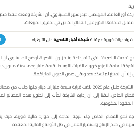
ية:
ركة أور العامة، المهندس حيدر سهر الحسيناوي، أن الشركة وقعت عقدا حكو
هات وتحديثات فورية عبر قناة
شبكة أخبار الناصرية
على التليغرام
ا
مج “حديث الناصرية” الذي تبثه إذاعة وتلفزيون الناصرية، أوضح الحسيناوي أن
شركة العامة لتوزيع كهرباء الفرات الأوسط بقيمة مليار وخمسمئة مليون دينار
، إلا أن المبلغ لم يُسدّد بعد وبقي ضمن الديون المتراكمة.
وبيّن أن مبيعات الشركة خلال عام 2025 بلغت قرابة سبعة مليارات دينار، جلها جاءت 
لقطاع الخاص، لافتا إلى أن إدارة الشركة لجأت إلى تطوير هذه المصانع لم
عقود الحكومية.
ه نحو القطاع الخاص جاء نتيجة الحاجة إلى موارد مالية فورية، حيث يتم
سهم في دعم الإنتاج واستمرار العمل في ظل الأوضاع المالية المعقدة.