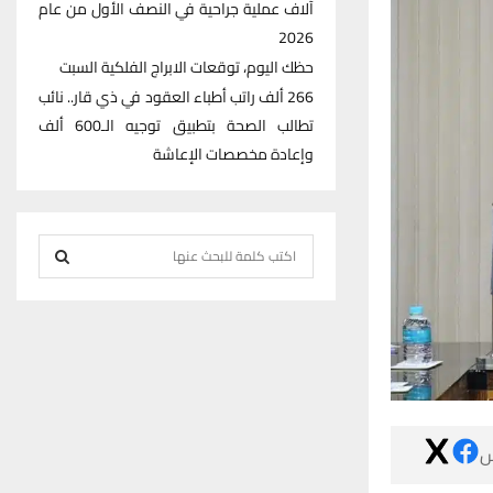
آلاف عملية جراحية في النصف الأول من عام
2026
حظك اليوم، توقعات الابراج الفلكية السبت
266 ألف راتب أطباء العقود في ذي قار.. نائب
تطالب الصحة بتطبيق توجيه الـ600 ألف
وإعادة مخصصات الإعاشة
S
e
S
a
r
E
c
h
A
f
R
o

r
C