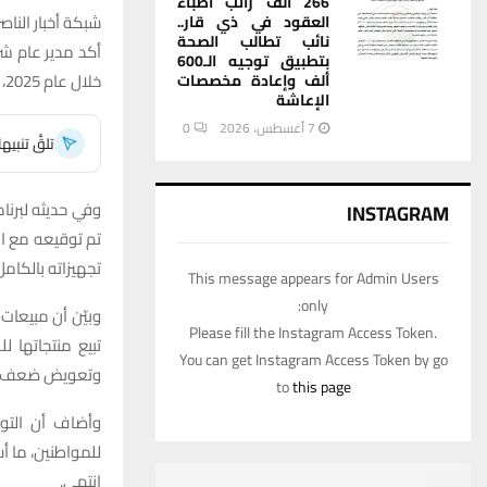
266 ألف راتب أطباء
شبكة أخبار الناصر
العقود في ذي قار..
نائب تطالب الصحة
أكد مدير عام ش
بتطبيق توجيه الـ600
خلال عام 2025، مقابل اعتمادها الكبير على القطاع الخاص في تحقيق المبيعات.
ألف وإعادة مخصصات
الإعاشة
7 أغسطس، 2026
0
تلقَّ تنبي
وفي حديثه لبرنا
INSTAGRAM
تم توقيعه مع ال
تجهيزاته بالكامل
This message appears for Admin Users
only:
Please fill the Instagram Access Token.
تبيع منتجاتها ل
You can get Instagram Access Token by go
وتعويض ضعف ال
to
this page
وأضاف أن التوج
للمواطنين، ما أ
انتهى.