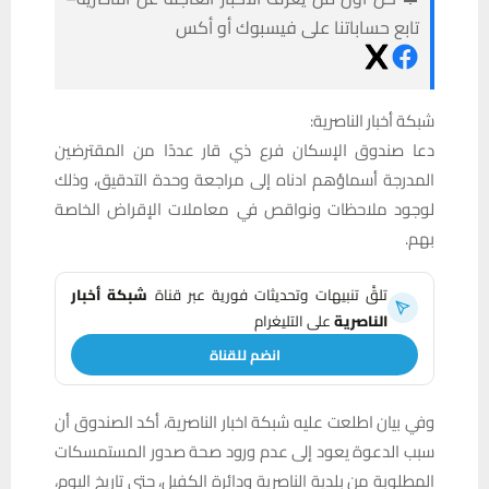
تابع حساباتنا على فيسبوك أو أكس
شبكة أخبار الناصرية:
دعا صندوق الإسكان فرع ذي قار عددًا من المقترضين
المدرجة أسماؤهم ادناه إلى مراجعة وحدة التدقيق، وذلك
لوجود ملاحظات ونواقص في معاملات الإقراض الخاصة
بهم.
تلقَّ تنبيهات وتحديثات فورية عبر قناة
شبكة أخبار
الناصرية
على التليغرام
انضم للقناة
وفي بيان اطلعت عليه شبكة اخبار الناصرية، أكد الصندوق أن
سبب الدعوة يعود إلى عدم ورود صحة صدور المستمسكات
المطلوبة من بلدية الناصرية ودائرة الكفيل، حتى تاريخ اليوم،