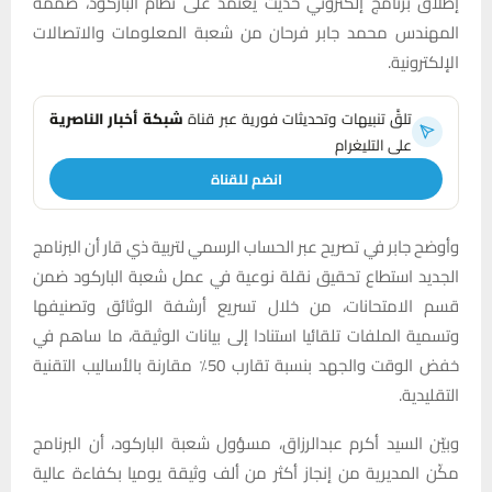
إطلاق برنامج إلكتروني حديث يعتمد على نظام الباركود، صمّمه
المهندس محمد جابر فرحان من شعبة المعلومات والاتصالات
الإلكترونية.
تلقَّ تنبيهات وتحديثات فورية عبر قناة
شبكة أخبار الناصرية
على التليغرام
انضم للقناة
وأوضح جابر في تصريح عبر الحساب الرسمي لتربية ذي قار أن البرنامج
الجديد استطاع تحقيق نقلة نوعية في عمل شعبة الباركود ضمن
قسم الامتحانات، من خلال تسريع أرشفة الوثائق وتصنيفها
وتسمية الملفات تلقائيا استنادا إلى بيانات الوثيقة، ما ساهم في
خفض الوقت والجهد بنسبة تقارب 50٪ مقارنة بالأساليب التقنية
التقليدية.
وبيّن السيد أكرم عبدالرزاق، مسؤول شعبة الباركود، أن البرنامج
مكّن المديرية من إنجاز أكثر من ألف وثيقة يوميا بكفاءة عالية