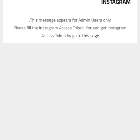
INSTAGRAM
This message appears for Admin Users only:
Please fill the Instagram Access Token. You can get Instagram
Access Token by go to
this page
يستخدم هذا الموقع ملفات تعريف الارتباط لتحسين تجربتك. سنفترض أنك
موافق على هذا، ولكن يمكنك إلغاء الاشتراك إذا كنت ترغب في ذلك.
موافق
قراءة المزيد