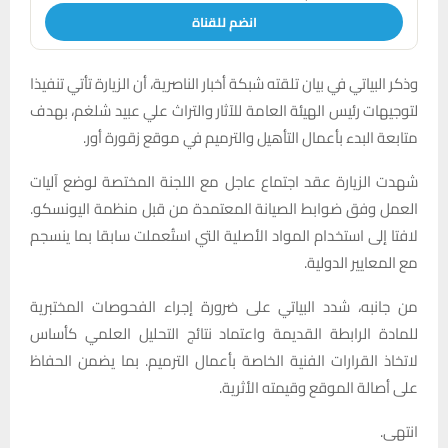
انضم للقناة
وذكر البياتي في بيان تلقته شبكة أخبار الناصرية، أن الزيارة تأتي تنفيذا
لتوجيهات رئيس الهيئة العامة للآثار والتراث علي عبيد شلغم، بهدف
متابعة البدء بأعمال التأهيل والترميم في موقع زقورة أور.
شهدت الزيارة عقد اجتماع عاجل مع اللجنة المختصة لوضع آليات
العمل وفق ضوابط الصيانة المعتمدة من قبل منظمة اليونسكو.
لافتا إلى استخدام المواد الأصلية التي استُعملت سابقا بما ينسجم
مع المعايير الدولية.
من جانبه، شدد البياتي على ضرورة إجراء الفحوصات المختبرية
للمادة الرابطة القديمة واعتماد نتائج التحليل العلمي كأساس
لاتخاذ القرارات الفنية الخاصة بأعمال الترميم. بما يضمن الحفاظ
على أصالة الموقع وقيمته الأثرية.
انتهى.