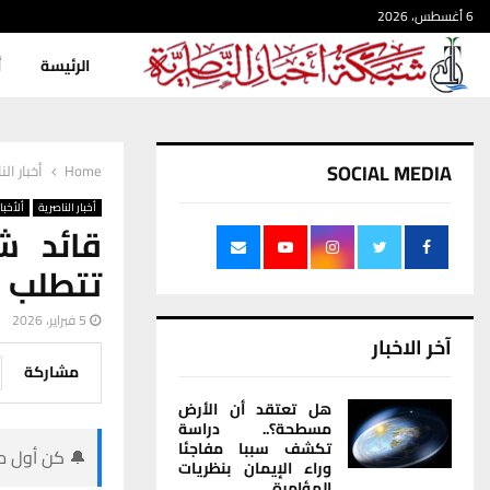
6 أغسطس، 2026
الرئيسة
أ
SOCIAL MEDIA
Home
أخبار الن
أخبار الناصرية
ألأخبار
قائد ش
تتطلب ق
5 فبراير، 2026
آخر الاخبار
مشاركة
هل تعتقد أن الأرض
مسطحة؟.. دراسة
تكشف سببا مفاجئا
🔔 كن أول من
وراء الإيمان بنظريات
المؤامرة