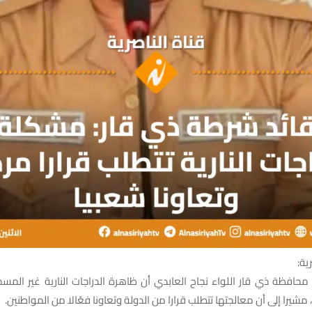
ية:
حافظة ذي قار اللواء نجاح العابدي أن ظاهرة الدراجات النارية غير المسجل
، مشيرا إلى أن معالجتها تتطلب قرارا من الدولة وتعاونا فعّالا من المواطنين.