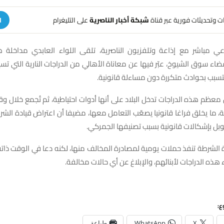
هات وتحديثات فورية عبر قناة
شبكة أخبار الناصرية
على التليغرام
ا
عي مباشر مع إذاعة وتلفزيون الناصرية، تلقى اللواء العابدي مداخلة 
اء سوق الشيوخ، عبّر فيها عن معاناة الأهالي من الدراجات النارية التي تسي
تسبب بحوادث متكررة دون مساءلة قانونية.
ن معظم هذه الدراجات تدخل البلاد على أنها أدوات احتياطية، ثم تُجمع خلال و
ة، ما يخلق فراغا قانونيا يصعّب التعامل معها، مضيفا أن اعتراض قيادة الش
بل بإشكالات قانونية بسبب تصنيفها الجمركي.
الشرطة تنفذ حملات يومية لمصادرة المخالف منها، لكنه دعا في الوقت ذاته
 هذه الدراجات لأبنائهم، والإبلاغ عن أي حالات مخالفة.
ع:
X
WhatsApp
طباعة