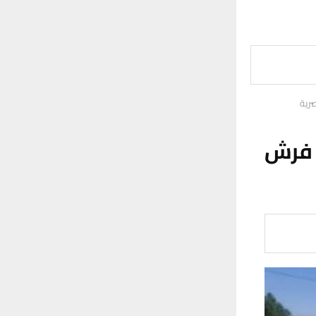
رية
 فرش