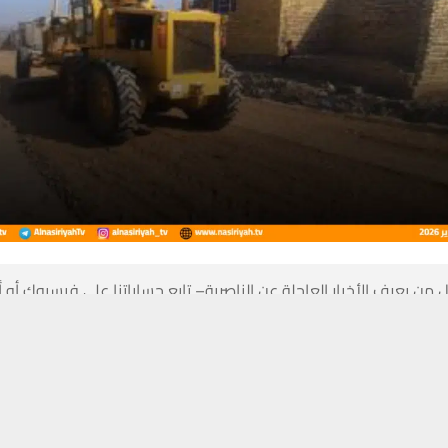
 من يعرف الأخبار العاجلة عن الناصرية– تابع حساباتنا على فيسبوك أو
حسين تجربتك. سنفترض أنك موافق على هذا، ولكن يمكنك إلغاء الاشتراك إذا كنت
ناصرية:
حافظ ذي قار المهندس أحمد الحجامي شمول حي جوادين في مدينة الناصري
مية، مشيرا إلى أن جميع المناطق السكنية المتجاوزة أو التابعة للزراعة تخضع