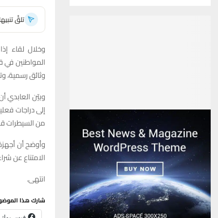
تلقَّ تنبي
وخلال لقاء إذا
المواطنين في قض
وثائق رسمية، وت
وبيّن العابدي أ
إلى دراجات فعلي
من السيطرات قو
وأوضح أن أجهزة 
الامتناع عن شراء
انتهى.
شارك هذا الموضو
فيس بوك