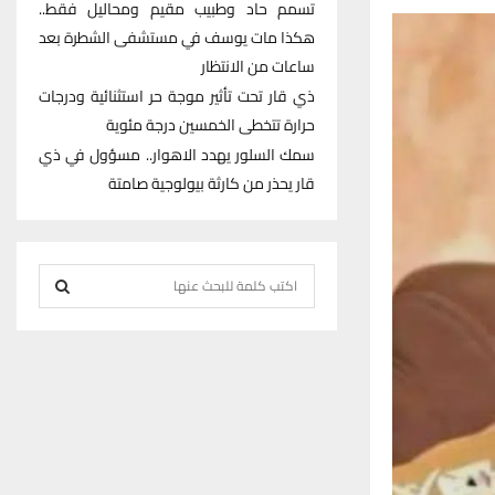
تسمم حاد وطبيب مقيم ومحاليل فقط..
هكذا مات يوسف في مستشفى الشطرة بعد
ساعات من الانتظار
ذي قار تحت تأثير موجة حر استثنائية ودرجات
حرارة تتخطى الخمسين درجة مئوية
سمك السلور يهدد الاهوار.. مسؤول في ذي
قار يحذر من كارثة بيولوجية صامتة
S
e
S
a
r
E
c
h
A
f
R
o