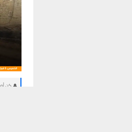
🔔 كن أول
يستخدم هذا الموقع ملفات تعريف الارتباط لت
شبكة أخبار ال
أكد معاون م
التمليك الرس