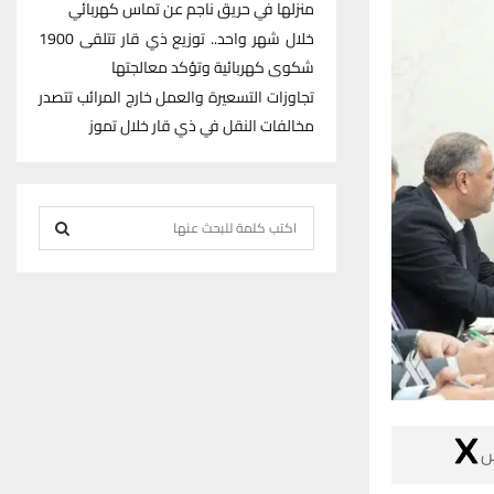
منزلها في حريق ناجم عن تماس كهربائي
خلال شهر واحد.. توزيع ذي قار تتلقى 1900
شكوى كهربائية وتؤكد معالجتها
تجاوزات التسعيرة والعمل خارج المرائب تتصدر
مخالفات النقل في ذي قار خلال تموز
S
e
S
a
r
E
c
h
A
f
R
o
r
C

:
H