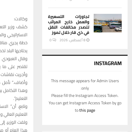
تجاوزات التسعيرة
وكالات:
والعمل خارج المرائب
كشف وزير التعل
تتصدر مخالفات النقل
في ذي قار خلال تموز
الاستراتيجي والخ
8 أغسطس، 2026
0
خطة يجري مناقشت
يحتاجها البلد تخص
وقال العبودي ف
INSTAGRAM
تقتصر على ما ي
وأجريت نقاشات و
This message appears for Admin Users
وأضاف،” نأمل م
only:
وهذا التكامل بي
Please fill the Instagram Access Token.
التعليم”.
You can get Instagram Access Token by go
وتابع، أن” الا
to
this page
التعليم العالي وا
ولفت الوزير، إل