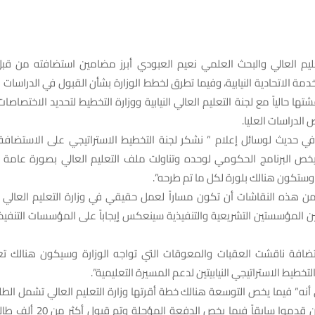
يم العالي والبحث العلمي نعيم العبودي أبرز مضامين استضافته من قبل
دمة الاتحادية النيابية، وفيما تطرق لخطط الوزارة بشأن القبول في الدراسات ا
ها حالياً مع لجنة التعليم العالي النيابية ووزارة التخطيط لتحديد الاختصاصا
 الدراسات العليا.
ي حديث لوسائل إعلام ” نشكر لجنة التخطيط الاستراتيجي على الاستضافة،
خص البرنامج الحكومي لوحده وتناولت ملف التعليم العالي بصورة عامة 
ستكون هنالك بلورة لكل ما تم طرحه”.
ن هذه النقاشات أن تكون مساراً لعمل حقيقي في وزارة التعليم العالي 
ن المؤسستين التشريعية والتنفيذية سينعكس إيجاباً على المؤسسات التنفيذ
ستضافة ناقشت العقبات والمعوقات التي تواجه الوزارة وسيكون هنالك ت
لتخطيط الاستراتيجي النيابيتين لدعم المسيرة التعليمية”.
ى أنه” فيما يخص التوسعة هنالك خطة أقرتها وزارة التعليم العالي تشمل الطل
هذا العام أو من قدموا سابقاً فيما 