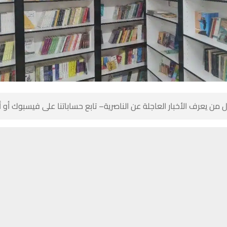
 من يعرف الأخبار العاجلة عن الناصرية– تابع حساباتنا على فيسبوك أو
حسين تجربتك. سنفترض أنك موافق على هذا، ولكن يمكنك إلغاء الاشتراك إذا كنت
الثقافة آلية دعم الكليات والجامعات بالكتب، فيما أشارت الى الدعم لمكت
ث باسم الوزارة أحمد العلياوي في تصريح صحفي إن “المكتبات في العراق 
وجودة في الدول العربية”، لافتاً إلى أن “العراق يمتلك على المستوى العا