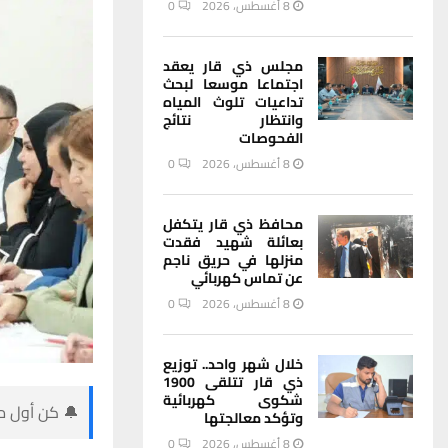
8 أغسطس، 2026
0
مجلس ذي قار يعقد
اجتماعا موسعا لبحث
تداعيات تلوث المياه
وانتظار نتائج
الفحوصات
8 أغسطس، 2026
0
محافظ ذي قار يتكفل
بعائلة شهيد فقدت
منزلها في حريق ناجم
عن تماس كهربائي
8 أغسطس، 2026
0
خلال شهر واحد.. توزيع
ذي قار تتلقى 1900
شكوى كهربائية
🔔 كن أول من
وتؤكد معالجتها
8 أغسطس، 2026
0