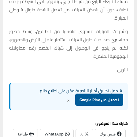
مساء الأربعاء الرابع من شباط الجاري، بتفوق نادي الشرطة بهدف
نظيف، دون أن يتمكن الغراف من تعديل النتيجة طوال شوطي
المباراة.
وشهدت المباراة مستوى تنافسيًا من الطرفين، وسط حضور
جماهيري جيد، حيث حاول الغراف استثمار عاملي الأرض والجمهور،
لكنه لم ينجح في الوصول إلى شباك الخصم رغم محاولاته
الهجومية المتكررة.
انتهى.
📱 حمل تطبيق أخبار الناصرية وكن على اطلاع دائم
×
تحميل من Google Play
شارك هذا الموضوع:
فيس بوك
X
WhatsApp
طباعة