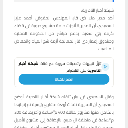
شبكة أخبار الناصرية:
أكد مدير ماء ذي قار، المهندس الحقوقي أحمد عزيز
السعيدي، أن المديرية أنجزت حزمة مشاريع حيوية في قضاء
گرمة بني سعيد، بدعم مباشر من الحكومة المحلية
وصندوق إعمار ذي قار، لمعالجة أزمة شح المياه وانخفاض
المناسيب.
تلقَّ تنبيهات وتحديثات فورية عبر قناة
شبكة أخبار
الناصرية
على التليغرام
انضم للقناة
وقال السعيدي في بيان تلقته شبكة أخبار الناصرية، أوضح
السعيدي أن المديرية نفذت أربعة مشاريع رئيسية تم إنجازها
بالكامل، منها مشروع بطاقة 400 م³/ساعة وآخر بطاقة 200
م³/ساعة في منطقة آل صيبح، بالإضافة إلى مشروع لتأهيل
مجمعات الماء داخل أحياء المدينة، ومشروع آخر في منطقة