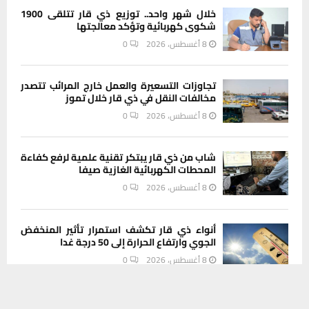
خلال شهر واحد.. توزيع ذي قار تتلقى 1900
شكوى كهربائية وتؤكد معالجتها
8 أغسطس، 2026
0
تجاوزات التسعيرة والعمل خارج المرائب تتصدر
مخالفات النقل في ذي قار خلال تموز
8 أغسطس، 2026
0
شاب من ذي قار يبتكر تقنية علمية لرفع كفاءة
المحطات الكهربائية الغازية صيفا
8 أغسطس، 2026
0
أنواء ذي قار تكشف استمرار تأثير المنخفض
الجوي وارتفاع الحرارة إلى 50 درجة غدا
8 أغسطس، 2026
0
يستخدم هذا الموقع ملفات تعريف الارتباط لتحسين تجربتك. سنفترض أنك
موافق على هذا، ولكن يمكنك إلغاء الاشتراك إذا كنت ترغب في ذلك.
اسعار الدولار والعملات الاخرى مقابل الدينار في