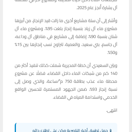
آل بشارة أُنجز عام 2025.
وأشار إلى أن ستة مشاريع أخرى ما زالت قيد الإنجاز، من أبرزها
مشروع ماء آل زياد بنسبة إنجاز بلغت 95%، ومشروع ماء آل
شنان بنسبة 90%، إضافة إلى مشاريع في مناطق آل وداعه،
آل جاسم، بني سعيد، والعمية، تتراوح نسب إنجازها بين 15%
و50%.
وبيّن السعيدي أن خطة المديرية شملت كذلك تنفيذ أكثر من
140 كم من شبكات الماء داخل القضاء، فضلًا عن مشروع
محطة ماء عذب بطاقة 750 م³/ساعة، والذي وصل إلى
نسبة إنجاز 93%، ضمن الجهود المستمرة لتحسين الواقع
الخدمي واستدامة المياه في القضاء.
انتهى.
📱 حمل تطبيق أخبار الناصرية وكن على اطلاع دائم