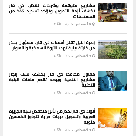
مشاريع متوقفة وشركات تنتظر.. ذي قار
تكشف أزمة التمويل وتؤكد تسديد 45% من
المستحقات
9 أغسطس، 2026
0
زهرة النيل تقتل أسماك ذي قار.. مسؤول يحذر
من كارثة بيئية تهدد الثروة السمكية والأهوار
9 أغسطس، 2026
0
معاون محافظ ذي قار يكشف نسب إنجاز
مشاريع التنمية ويرصد تقدم ملفات البنية
التحتية
9 أغسطس، 2026
0
أنواء ذي قار تحذر من تأثير منخفض شبه الجزيرة
العربية وتسجيل درجات حرارة تتجاوز الخمسين
مئوية
9 أغسطس، 2026
0