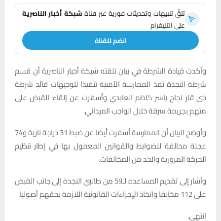
تلقَّ تنبيهات وتحديثات فورية عبر قناة
شبكة أخبار الناصرية
على التليغرام
انضم للقناة
وأكدت قيادة الشرطة في بيان تلقته شبكة أخبار الناصرية أن قسم
شرطة النجدة نفذ الممارسة الأمنية تنفيذا لتوجيهات قائد شرطة
ذي قار نجاح ياسر كاظم العابدي وأسفرت عن إلقاء القبض على
متهم بجريمة سرقة خلال الواجب الميداني.
وأوضح البيان أن الممارسة أسفرت أيضا عن ضبط 31 دراجة نارية و74
عجلة مخالفة للضوابط والقوانين المعمول بها في إطار تنظيم
الحركة المرورية والحد من المخالفات.
وأشار إلى تقديم المساعدة لـ59 من طالبي النجدة إلى جانب القبض
على 112 مخالفا واتخاذ الإجراءات القانونية اللازمة بحقهم أصوليا.
انتهى.