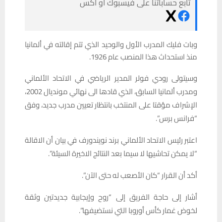
تابع حساباتنا على فيسبوك أو أكس
وبات فليك المدرب الأول والوحيد الذي تتم إقالته في ألمانيا
منذ استحداث هذا المنصب عام 1926.
وسيتولى رودي فولر المدير الرياضي في الاتحاد الألماني
ومدرب ألمانيا السابق، الذي قادها الى نهائي مونديال 2002،
الإشراف مؤقتا على المنتخب بانتظار تعيين مدرب جديد، وفق
“فرانس برس”.
اعتبر رئيس الاتحاد الألماني برند نويندورف في بيان أن الاقالة
“لا يمكن تحاشيها لا سيما بعد النتائج الاخيرة السيئة”.
أكد أن القرار “كان الأصعب له حتى الآن”.
أشار إلى حاجة الفريق إلى “روح وإيجابية جديدتين وثقة
لخوض غمار كأس أوروبا التي نستضيفها”.