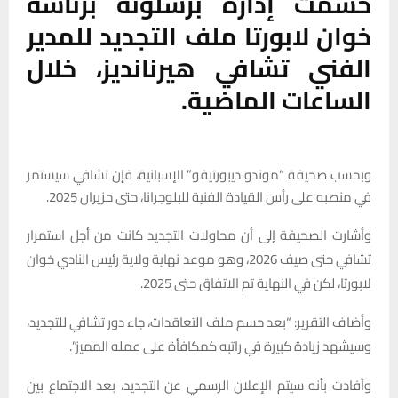
حسمت إدارة برشلونة برئاسة
خوان لابورتا ملف التجديد للمدير
الفني تشافي هيرنانديز، خلال
الساعات الماضية.
وبحسب صحيفة “موندو ديبورتيفو” الإسبانية، فإن تشافي سيستمر
في منصبه على رأس القيادة الفنية للبلوجرانا، حتى حزيران 2025.
وأشارت الصحيفة إلى أن محاولات التجديد كانت من أجل استمرار
تشافي حتى صيف 2026، وهو موعد نهاية ولاية رئيس النادي خوان
لابورتا، لكن في النهاية تم الاتفاق حتى 2025.
وأضاف التقرير: “بعد حسم ملف التعاقدات، جاء دور تشافي للتجديد،
وسيشهد زيادة كبيرة في راتبه كمكافأة على عمله المميز”.
وأفادت بأنه سيتم الإعلان الرسمي عن التجديد، بعد الاجتماع بين