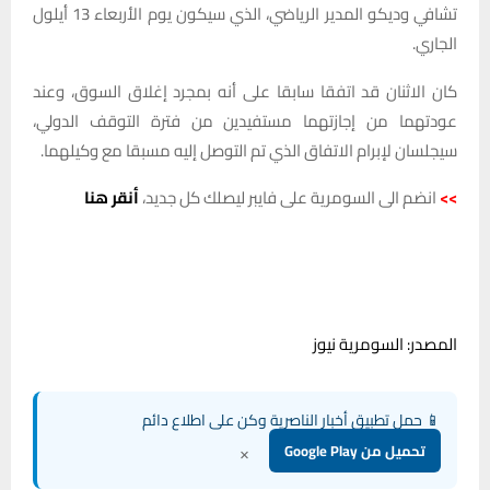
تشافي وديكو المدير الرياضي، الذي سيكون يوم الأربعاء 13 أيلول
الجاري.
كان الاثنان قد اتفقا سابقا على أنه بمجرد إغلاق السوق، وعند
عودتهما من إجازتهما مستفيدين من فترة التوقف الدولي،
سيجلسان لإبرام الاتفاق الذي تم التوصل إليه مسبقا مع وكيلهما.
>>
انضم الى السومرية على فايبر ليصلك كل جديد،
أنقر هنا
المصدر: السومرية نيوز
📱 حمل تطبيق أخبار الناصرية وكن على اطلاع دائم
×
تحميل من Google Play