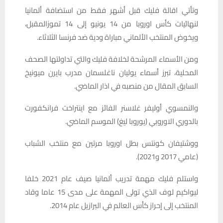
وتأتي اقالة فليك قبل أشهر فقط من استضافة ألمانيا
لنهائيات كأس اوروبا من 14 يونيو إلى 14 تموزالمقبل،
ويخوض المنتخب الألماني مباراة ودية ضد فرنسا الثلاثاء.
ومن الأسماء المرشحة لخلافة فليك والتي تداولتها الصحف
المحلية، تبرز أسماء يوليان ناغلسمان مدرب بايرن ميونيخ
السابق المقال من منصبه في اذار الماضي.
والنمسوي أوليفر غلاسنر الفائز مع اينتراخت فرانكفورت
بالدوري الاوروبي (يوروبا ليغ) الموسم الماضي.
ووشتيفان كونتس بطل اوروبا مرتين مع منتخب الشباب
(عامي 2017 و2021).
واستلم فليك مهمة تدريب ألمانيا صيف عام 2021 خلفا
ليواكيم لوف الذي تولى المهمة على مدى 15 عاما وقاد
المنتخب إلى إحراز كأس العالم في البرازيل عام 2014.