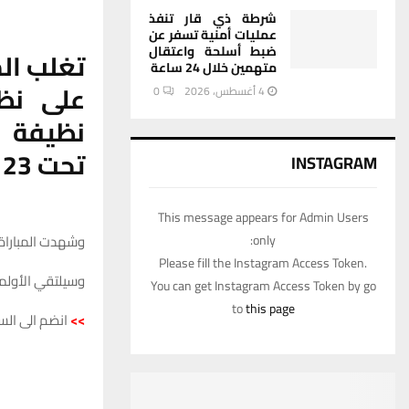
شرطة ذي قار تنفذ
عمليات أمنية تسفر عن
ضبط أسلحة واعتقال
تغلب الم
متهمين خلال 24 ساعة
على نظ
4 أغسطس، 2026
0
تحت 23 عاماً.
INSTAGRAM
This message appears for Admin Users
وشهدت المباراة 
only:
Please fill the Instagram Access Token.
وسيلتقي الأولمب
You can get Instagram Access Token by go
to
this page
>>
انضم الى الس