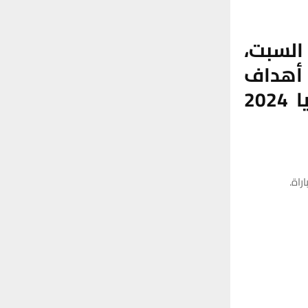
 السبت،
أهداف
نظيفة ضمن التصفيات المؤهلة لكأس آسيا 2024
راة.