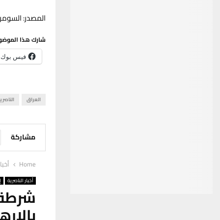
المصدر: السومري
شارك هذا الموضو
فيس بوك
العراق
الناصري
مشاركة
Home
أخبا
أخبار الناصرية
إ
شرطة
بالإر