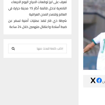
تعرف على ابرز توقعات الابراج اليوم الاربعاء
الناصرية تدخل قائمة أكثر 15 مدينة حرارة في
العالم وتتصدر المدن العراقية
شرطة ذي قار تنفذ عمليات أمنية تسفر عن
ضبط أسلحة واعتقال متهمين خلال 24 ساعة
S
e
S
a
r
E
c
h
A

f
R
o
r
C
:
H