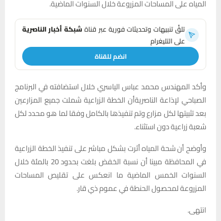
المياه على المساحات المزروعة خلال السنوات الماضية.
تلقَّ تنبيهات وتحديثات فورية عبر قناة
شبكة أخبار الناصرية
على التليغرام
انضم للقناة
وأكد المهندس محمد عباس الياسري خلال استضافته في البرنامج
الصباحي لإذاعة الناصريةأن الخطة الزراعية شملت جميع المزارعين
بعد تثبيتها لكل مزارع وتم تنفيذها بالكامل وفقا لما هو محدد لكل
شعبة زراعية دون استثناء.
وأوضح أن شحة المياه أثرت بشكل مباشر على تنفيذ الخطة الزراعية
في المحافظة مبينا أن نسبة الخفض بلغت بحدود 20 بالمئة خلال
السنوات الخمس الماضية ما انعكس على تقليص المساحات
المزروعة لمحصول الحنطة في عموم ذي قار.
انتهى.