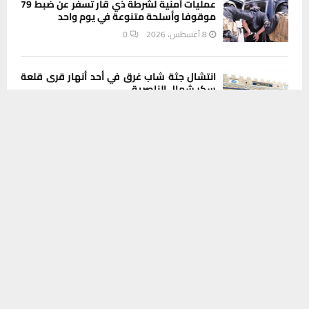
عمليات أمنية لشرطة ذي قار تسفر عن ضبط 79
موقوفا وأسلحة متنوعة في يوم واحد
8 أغسطس، 2026
0
انتشال جثة شاب غرق في أحد أنهار قرى قلعة
سكر شمال الناصرية
يستخدم هذا الموقع ملفات تعريف الارتباط لتحسين تجربتك. سنفترض أنك
8 أغسطس، 2026
0
موافق على هذا، ولكن يمكنك إلغاء الاشتراك إذا كنت ترغب في ذلك.
موافق
قراءة المزيد
INSTAGRAM
This message appears for Admin Users only:
Please fill the Instagram Access Token. You can get Instagram
Access Token by go to
this page