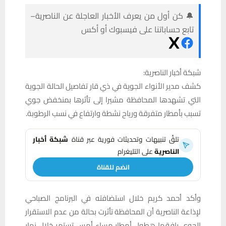
🔔 كن أول من يعرف الأخبار العاجلة عن الناصرية–
تابع حساباتنا على فيسبوك أو أكس
شبكة أخبار الناصرية:
كشف مدير الأنواء الجوية في ذي قار تفاصيل الحالة الجوية
التي تشهدها المحافظة مشيرا إلى تأثرها بمنخفض جوي
تسبب بأمطار متفرقة ورياح نشطة وارتفاع في نسب الرطوبة.
تلقَّ تنبيهات وتحديثات فورية عبر قناة
شبكة أخبار
الناصرية
على التليغرام
انضم للقناة
وأكد أحمد كريم خلال استضافته في البرنامج الصباحي
لإذاعة الناصرية أن المحافظة تأثرت بحالة من عدم الاستقرار
الجوي رافقها هطول أمطار مساء أمس تستمر خلال نهار