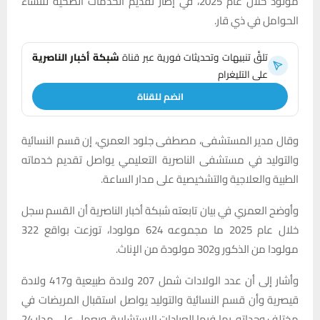
مولود خلال عام 2025، في إطار تقديم الخدمات الصحية للنساء
الحوامل في ذي قار.
تلقَّ تنبيهات وتحديثات فورية عبر قناة
شبكة أخبار الناصرية
على التليغرام
انضم للقناة
وقال مدير المستشفى، مصطفى جلود العمري، إن قسم النسائية
والتوليد في مستشفى الناصرية التعليمي يواصل تقديم خدماته
الطبية والعلاجية والتشخيصية على مدار الساعة.
وأوضح العمري في بيان تابعته شبكة أخبار الناصرية أن القسم سجل
خلال عام 2025 ما مجموعه 624 مولودا، توزعت بواقع 322
مولودا من الذكور و302 مولودة من الإناث.
وأشار إلى أن عدد الولادات شمل 207 ولادة طبيعية و417 ولادة
قيصرية وأن قسم النسائية والتوليد يواصل استقبال المريضات في
مختلف وحداته، بما فيها العيادات الاستشارية، ويعمل على مدار 24