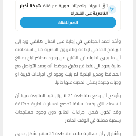
تلقَّ تنبيهات وتحديثات فورية عبر قناة
شبكة أخبار
الناصرية
على التليغرام
انضم للقناة
وأكد احمد الحجامي في إجابة على اتصال هاتفي ورد إلى
البرنامج الخدمي لإذاعة وتلفزيون الناصرية خلال استضافته
أن ما يجري تداوله في الشارع عن وجود محاضر تباع بمبالغ
مالية يعود الى لغط غير دقيق موضحا أنه وبعد التواصل مع
المحافظ ومدير البلدية لم يثبت وجود اي اجراءات قريبة او
وجبات جديدة يمكن الحديث عنها حاليا.
وأوضح أن وضع مقاطعة 21 لا يزال قيد المتابعة مبينا أن
الاسماء التي رفعت سابقا تخضع لمسارات ادارية مختلفة
وقد تكون ضمن اجراءات الطابو دون وجود مستجدات
رسمية معلنة في الوقت الحاضر.
وأشار إلى أن معالجة ملف مقاطعة 21 ستتم بشكل جذري