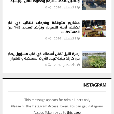
وتأهيل لمحطات الرفع وخطوط النقل الرئيسية
9 أغسطس، 2026
0
مشاريع متوقفة وشركات تنتظر.. ذي قار
تكشف أزمة التمويل وتؤكد تسديد 45% من
المستحقات
9 أغسطس، 2026
0
زهرة النيل تقتل أسماك ذي قار.. مسؤول يحذر
من كارثة بيئية تهدد الثروة السمكية والأهوار
9 أغسطس، 2026
0
INSTAGRAM
This message appears for Admin Users only:
Please fill the Instagram Access Token. You can get Instagram
Access Token by go to
this page