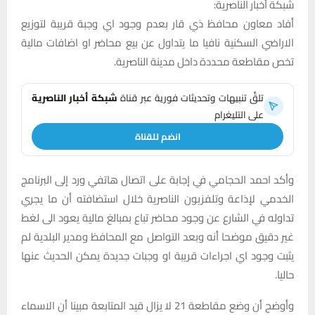
شبكة أخبار الناصرية:
أفاد معاون محافظ ذي قار بعدم وجود اي وجبة قريبة لتوزيع
الاراضي السكنية نافيا ما يتداول عن بيع محاضر او اضافات مالية
تخص مقاطعة محددة داخل مدينة الناصرية.
تلقَّ تنبيهات وتحديثات فورية عبر قناة
شبكة أخبار الناصرية
على التليغرام
انضم للقناة
وأكد احمد الحجامي في إجابة على اتصال هاتفي ورد إلى البرنامج
الخدمي لإذاعة وتلفزيون الناصرية خلال استضافته أن ما يجري
تداوله في الشارع عن وجود محاضر تباع بمبالغ مالية يعود الى لغط
غير دقيق موضحا أنه وبعد التواصل مع المحافظ ومدير البلدية لم
يثبت وجود اي اجراءات قريبة او وجبات جديدة يمكن الحديث عنها
حاليا.
وأوضح أن وضع مقاطعة 21 لا يزال قيد المتابعة مبينا أن الاسماء