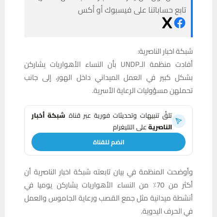
تابع حساباتنا على فيسبوك أو أكس
شبكة اخبار الناصرية:
أفادت منظمة الـUNDP بأن النساء الأهواريات يشاركن
بشكل كبير في العمل الميداني داخل الهور، إلى جانب
تحملهن مسؤوليات الرعاية الأسرية.
تلقَّ تنبيهات وتحديثات فورية عبر قناة
شبكة أخبار
الناصرية
على التليغرام
انضم للقناة
وأوضحت المنظمة في بيان تابعته شبكة اخبار الناصرية أن
أكثر من 70٪ من النساء الأهواريات يشاركن يوميا في
أنشطة ميدانية مثل جمع القصب ورعاية الجاموس والعمل
في الحرف اليدوية.