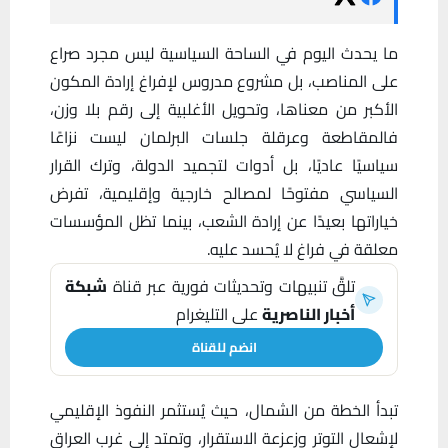
ما يحدث اليوم في الساحة السياسية ليس مجرد صراع
على المناصب، بل مشروع مدروس لإفراغ إرادة المكون
الأكبر من معناها، وتحويل الأغلبية إلى رقم بلا وزن،
فالمقاطعة وعرقلة جلسات البرلمان ليست نزاعًا
سياسيًا عاديًا، بل أدوات لتجميد الدولة، وترك القرار
السياسي مفتوحًا لمصالح خارجية وإقليمية، تفرض
خياراتها بعيدًا عن إرادة الشعب، بينما تظل المؤسسات
معلقة في فراغ لا يُحسد عليه.
تلقَّ تنبيهات وتحديثات فورية عبر قناة
شبكة
أخبار الناصرية
على التليغرام
انضم للقناة
تبدأ الخطة من الشمال، حيث يُستثمر النفوذ الإقليمي
لإشعال التوتر وزعزعة الاستقرار، وتمتد إلى غرب العراق