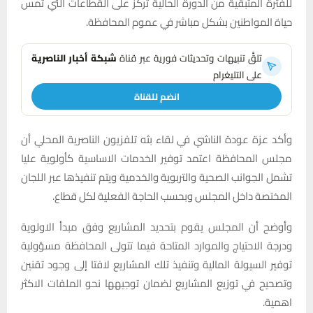
للفترة المتبقية من الدورة الحالية تركز على القطاعات التي تمس
حياة المواطنين بشكل مباشر في عموم المحافظة.
تلقَّ تنبيهات وتحديثات فورية عبر قناة
شبكة أخبار الناصرية
على التليغرام
انضم للقناة
وأكد عزة عودة الناشي في لقاء بثه تلفزيون الناصرية المحلي أن
مجلس المحافظة اعتمد توفير الخدمات الاساسية كأولوية عليا
تشمل الجوانب الصحية والتربوية والخدمية ويتم تنفيذها عبر اللجان
المختصة داخل المجلس وبحسب الحاجة الفعلية لكل قطاع.
وأوضح أن المجلس يقوم بتحديد المشاريع وفق مبدأ الاولوية
ودرجة الاحتياج والموارد المتاحة فيما تتولى المحافظة مسؤولية
توفير السيولة المالية وتنفيذ تلك المشاريع لافتا إلى وجود تقنين
وتصحيح في توزيع المشاريع لضمان توجيهها نحو الملفات الاكثر
اهمية.