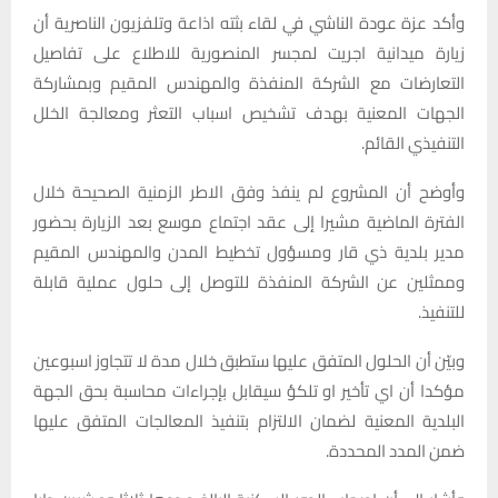
وأكد عزة عودة الناشي في لقاء بثته اذاعة وتلفزيون الناصرية أن
زيارة ميدانية اجريت لمجسر المنصورية للاطلاع على تفاصيل
التعارضات مع الشركة المنفذة والمهندس المقيم وبمشاركة
الجهات المعنية بهدف تشخيص اسباب التعثر ومعالجة الخلل
التنفيذي القائم.
وأوضح أن المشروع لم ينفذ وفق الاطر الزمنية الصحيحة خلال
الفترة الماضية مشيرا إلى عقد اجتماع موسع بعد الزيارة بحضور
مدير بلدية ذي قار ومسؤول تخطيط المدن والمهندس المقيم
وممثلين عن الشركة المنفذة للتوصل إلى حلول عملية قابلة
للتنفيذ.
وبيّن أن الحلول المتفق عليها ستطبق خلال مدة لا تتجاوز اسبوعين
مؤكدا أن اي تأخير او تلكؤ سيقابل بإجراءات محاسبة بحق الجهة
البلدية المعنية لضمان الالتزام بتنفيذ المعالجات المتفق عليها
ضمن المدد المحددة.