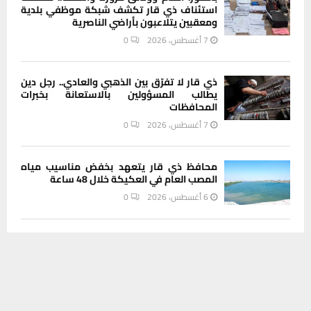
استئناف ذي قار تكشف شبكة موظفي بلدية
ومعقبين يتلاعبون بأراضي الناصرية
7 أغسطس، 2026
0
ذي قار لا تفرّق بين الذهبي والعادي.. رجل دين
يطالب المسؤولين بالاستعانة بخبرات
المحافظات
7 أغسطس، 2026
0
محافظ ذي قار يتعهد بخفض مناسيب مياه
المصب العام في العكيكة خلال 48 ساعة
6 أغسطس، 2026
0
لماذا قد يصبح عام 2028 نقطة تحول عالمية؟
يستخدم هذا الموقع ملفات تعريف الارتباط لتحسين تجربتك. سنفترض أنك
6 أغسطس، 2026
0
موافق على هذا، ولكن يمكنك إلغاء الاشتراك إذا كنت ترغب في ذلك.
موافق
قراءة المزيد