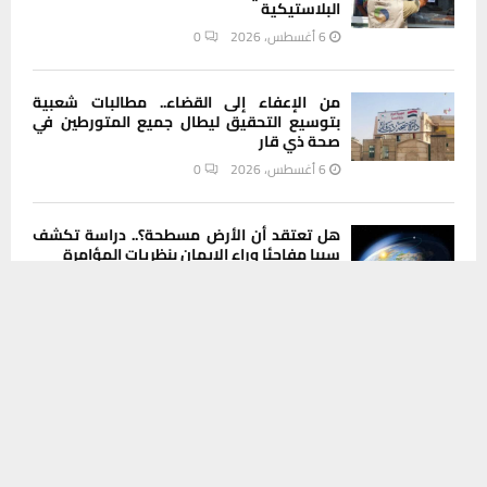
البلاستيكية
6 أغسطس، 2026
0
من الإعفاء إلى القضاء.. مطالبات شعبية
بتوسيع التحقيق ليطال جميع المتورطين في
صحة ذي قار
6 أغسطس، 2026
0
هل تعتقد أن الأرض مسطحة؟.. دراسة تكشف
سببا مفاجئا وراء الإيمان بنظريات المؤامرة
يستخدم هذا الموقع ملفات تعريف الارتباط لتحسين تجربتك. سنفترض أنك
6 أغسطس، 2026
0
موافق على هذا، ولكن يمكنك إلغاء الاشتراك إذا كنت ترغب في ذلك.
موافق
قراءة المزيد
INSTAGRAM
This message appears for Admin Users only:
Please fill the Instagram Access Token. You can get Instagram
Access Token by go to
this page