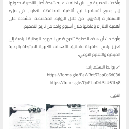
وأكدت المديرية في بيان اطلعت عليه شبكة أخبار الناصرية، دعوتها
إلى جميع أقسامها في أقضية المحافظة للتعاون في ملء
الاستمارات إلكترونيًا من خلال الروابط المخصصة، مشددة على
أهمية الالتزام بإعادتها خلال أسبوع واحد من تاريخ التعميم.
وأوضحت أن هذه الخطوة تندرج ضمن الجهود الوطنية الرامية إلى
تعزيز برامج الطفولة وتحقيق الأهداف التربوية المرتبطة بالرعاية
المبكرة والتعليم النوعي.
🔗 روابط الاستمارات:
https://forms.gle/FeWRnt52ppCo6dC3A
https://forms.gle/QnFiboDrL5LU61Ly8
انتهى.