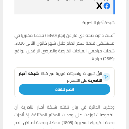
شبكة أخبار الناصرية:
أعلنت دائرة صحة ذي قار عن إنجاز (5340) فحصًا مختبريًا في
مستشفى قلعة سكر العام خلال شهر كانون الثاني 2026،
شملت مراجعي العيادات الخارجية والمرضى الراقدين، بواقع
(2669) مراجعًا.
تلقَّ تنبيهات وتحديثات فورية عبر قناة
شبكة أخبار
الناصرية
على التليغرام
انضم للقناة
وذكرت الدائرة في بيان تلقته شبكة أخبار الناصرية أن
الفحوصات توزعت على وحدات المختبر المختلفة، إذ أنجزت
وحدة الكيمياء السريرية (1805) فحصًا، ووحدة أمراض الدم