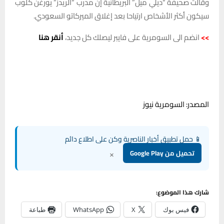
وقالت صحيفة “ديلي ميل” البريطانية إن مدرب “الريدز” يورغن كلوب
سيكون أكثر الأشخاص ارتياحا بعد إغلاق الميركاتو السعودي.
>>
انضم الى السومرية على فايبر ليصلك كل جديد،
أنقر هنا
المصدر: السومرية نيوز
📱 حمل تطبيق أخبار الناصرية وكن على اطلاع دائم
×
تحميل من Google Play
شارك هذا الموضوع:
فيس بوك
X
WhatsApp
طباعة