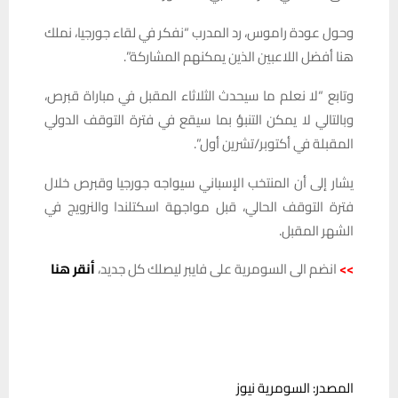
وحول عودة راموس، رد المدرب “نفكر في لقاء جورجيا، نملك
هنا أفضل اللاعبين الذين يمكنهم المشاركة”.
وتابع “لا نعلم ما سيحدث الثلاثاء المقبل في مباراة قبرص،
وبالتالي لا يمكن التنبؤ بما سيقع في فترة التوقف الدولي
المقبلة في أكتوبر/تشرين أول”.
يشار إلى أن المنتخب الإسباني سيواجه جورجيا وقبرص خلال
فترة التوقف الحالي، قبل مواجهة اسكتلندا والنرويج في
الشهر المقبل.
>>
انضم الى السومرية على فايبر ليصلك كل جديد،
أنقر هنا
المصدر: السومرية نيوز