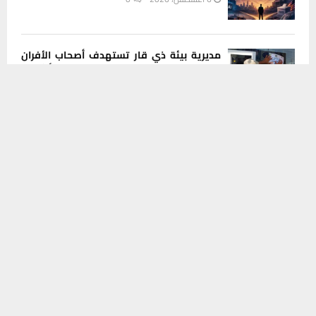
مديرية بيئة ذي قار تستهدف أصحاب الأفران
والمخابز في حملة للحد من الأكياس
يستخدم هذا الموقع ملفات تعريف الارتباط لتحسين تجربتك. سنفترض أنك
البلاستيكية
موافق على هذا، ولكن يمكنك إلغاء الاشتراك إذا كنت ترغب في ذلك.
6 أغسطس، 2026
0
موافق
قراءة المزيد
من الإعفاء إلى القضاء.. مطالبات شعبية
بتوسيع التحقيق ليطال جميع المتورطين في
صحة ذي قار
6 أغسطس، 2026
0
هل تعتقد أن الأرض مسطحة؟.. دراسة تكشف
سببا مفاجئا وراء الإيمان بنظريات المؤامرة
6 أغسطس، 2026
0
INSTAGRAM