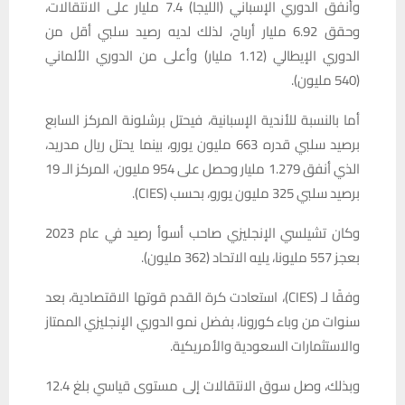
وأنفق الدوري الإسباني (الليجا) 7.4 مليار على الانتقالات،
وحقق 6.92 مليار أرباح، لذلك لديه رصيد سلبي أقل من
الدوري الإيطالي (1.12 مليار) وأعلى من الدوري الألماني
(540 مليون).
أما بالنسبة للأندية الإسبانية، فيحتل برشلونة المركز السابع
برصيد سلبي قدره 663 مليون يورو، بينما يحتل ريال مدريد،
الذي أنفق 1.279 مليار وحصل على 954 مليون، المركز الـ 19
برصيد سلبي 325 مليون يورو، بحسب (CIES).
وكان تشيلسي الإنجليزي صاحب أسوأ رصيد في عام 2023
بعجز 557 مليونا، يليه الاتحاد (362 مليون).
وفقًا لـ (CIES)، استعادت كرة القدم قوتها الاقتصادية، بعد
سنوات من وباء كورونا، بفضل نمو الدوري الإنجليزي الممتاز
والاستثمارات السعودية والأمريكية.
وبذلك، وصل سوق الانتقالات إلى مستوى قياسي بلغ 12.4