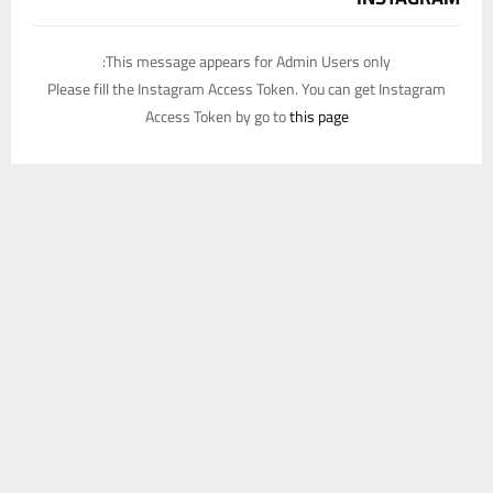
This message appears for Admin Users only:
Please fill the Instagram Access Token. You can get Instagram
Access Token by go to
this page
يستخدم هذا الموقع ملفات تعريف الارتباط لتحسين تجربتك. سنفترض أنك
موافق على هذا، ولكن يمكنك إلغاء الاشتراك إذا كنت ترغب في ذلك.
موافق
قراءة المزيد