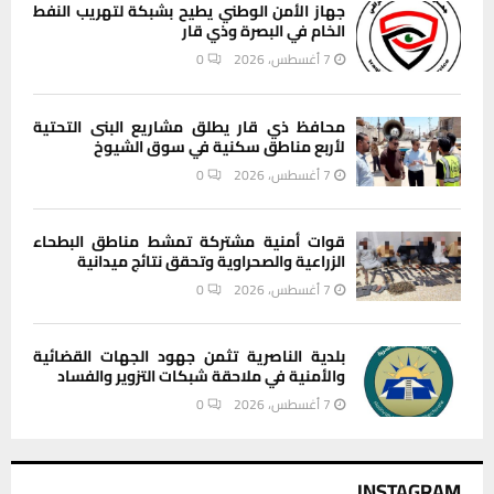
جهاز الأمن الوطني يطيح بشبكة لتهريب النفط
الخام في البصرة وذي قار
7 أغسطس، 2026
0
محافظ ذي قار يطلق مشاريع البنى التحتية
لأربع مناطق سكنية في سوق الشيوخ
7 أغسطس، 2026
0
قوات أمنية مشتركة تمشط مناطق البطحاء
الزراعية والصحراوية وتحقق نتائج ميدانية
7 أغسطس، 2026
0
بلدية الناصرية تثمن جهود الجهات القضائية
والأمنية في ملاحقة شبكات التزوير والفساد
7 أغسطس، 2026
0
INSTAGRAM