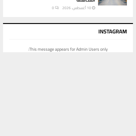
10 أغسطس، 2026
0
INSTAGRAM
This message appears for Admin Users only:
Please fill the Instagram Access Token. You can get Instagram
يستخدم هذا الموقع ملفات تعريف الارتباط لتحسين تجربتك. سنفترض أنك
Access Token by go to
this page
موافق على هذا، ولكن يمكنك إلغاء الاشتراك إذا كنت ترغب في ذلك.
موافق
قراءة المزيد