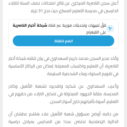
أعلن سجن الناصرية المركزي عن نتائج امتحانات نصف السنة للنزلاء
الدارسين في مدرسة التعليم المسرّع، حيث نجح 31 نزيلا.
تلقَّ تنبيهات وتحديثات فورية عبر قناة
شبكة أخبار الناصرية
على التليغرام
انضم للقناة
وأكد مدير السجن محمد كريم السعداوي في بيان تلقته شبكة أخبار
الناصرية، أن التعليم واكتساب المعرفة يُعدّان من الركائز الأساسية
في تقويم السلوك وبناء الشخصية السليمة.
وأعرب السعداوي عن شكره وتقديره لشعبة التأهيل وكادر
المدرسة، مثمّنا الجهود المبذولة في تمكين النزلاء من حقهم في
التعليم، أسوة بأقرانهم خارج أسوار السجن.
من جانبه، أوضح مسؤول شعبة التأهيل علاء هاشم عطشان أن
الدائرة الإصلاحية تحتضن عددا من المدارس بمراحل دراسية