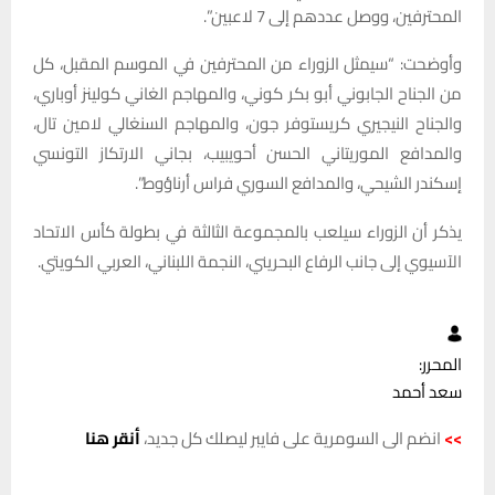
المحترفين، ووصل عددهم إلى 7 لاعبين”.
وأوضحت: “سيمثل الزوراء من المحترفين في الموسم المقبل، كل
من الجناح الجابوني أبو بكر كوني، والمهاجم الغاني كولينز أوباري،
والجناح النيجيري كريستوفر جون، والمهاجم السنغالي لامين تال،
والمدافع الموريتاني الحسن أحويبيب، بجاني الارتكاز التونسي
إسكندر الشيحي، والمدافع السوري فراس أرناؤوط”.
يذكر أن الزوراء سيلعب بالمجموعة الثالثة في بطولة كأس الاتحاد
الآسيوي إلى جانب الرفاع البحريني، النجمة اللبناني، العربي الكويتي.
المحرر:
سعد أحمد
>>
انضم الى السومرية على فايبر ليصلك كل جديد،
أنقر هنا