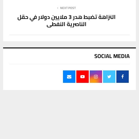
NEXT POST
النزاهة تضبط هدر 3 ملايين دولار في حقل
الناصرية النفطي
SOCIAL MEDIA
يستخدم هذا الموقع ملفات تعريف الارتباط لتحسين تجربتك. سنفترض أنك
آخر الاخبار
موافق على هذا، ولكن يمكنك إلغاء الاشتراك إذا كنت ترغب في ذلك.
موافق
قراءة المزيد
نادي الناصرية يجدد عقد حارس المرمى موسى
شكري للموسم الثاني على التوالي
8 أغسطس، 2026
0