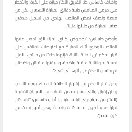
وأضاف كاساس: كنا الفريقَ الأكثر حيازةً على الكرة، والأخطر
على مرمى المنافس طيلة دقائق المباراة التسعين، لكن من
فرصةٍ ونصف تمكن المنتخبُ الهندي من تسجيل هدفين
صعّبا المباراة من خلالها علينا”.
وأوضح كاساس: “بخُصوص ركلتي الجزاء التي تحصل عليها
المنتخبُ الوطنيّ أثناء المباراة مع اعتراضاتِ المنافس على
قرار الحكم في الحالة الثانية، فإنهما جاءتا من حالتين، الأولى
لمسة يد والثانية عرقلة واضحة، وسبقتها عرقلتان واضحتان
لم يحتسب الحكمُ على أثرها أي شيء”.
وعن قرار الحكم في إشهارِ البطاقة الحمراء بوجه اللاعب
زيدان إقبال والتي ستحرمه من التواجد في المباراةِ المُقبلة
(الفائز من مواجهتي تايلاند ولبنان)، أجاب كاساس: “لقد كان
قراراً صحيحاً كون الحالة كانت واضحةً، وهي أمور تحدث في
كرةِ القدم”.