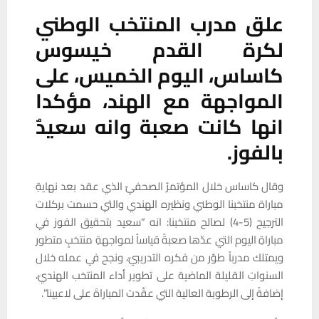
علق مدرب المنتخب الوطني
لكرة القدم خيسوس
كاساس، اليوم الخميس، على
المواجهة مع الهند، مؤكدا
انها كانت صعبة وانه سعيدٌ
بالفوز.
وقال كاساس خلال المؤتمرُ الصحفيّ الذي عقد بعد نهايةِ
مباراة منتخبنا الوطني ونظيره الهندي والتي حسمت بركلات
الترجيح (5-4) لصالح منتخبنا: انه “سعيد بتحقيق الفوز في
مباراةِ اليوم التي عدّها صعبةً قياساً لمواجهةِ منتخبٍ متطور
ويمتلك مدرباً طوّر من فكره التدريبيّ، ونجح في عمله خلال
السنواتِ القليلة الماضية على تطوير أداء المنتخب الهنديّ،
إضافةً إلى الرطوبة العالية التي عقّدت المباراةَ على لاعبينا”.