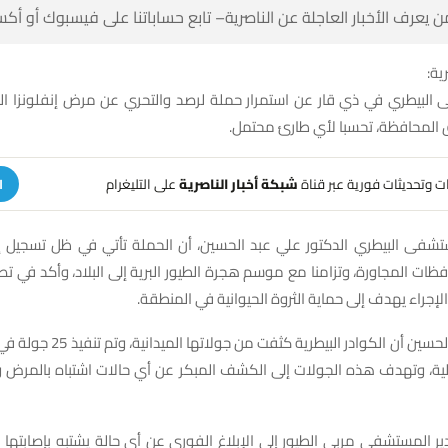
 كن أول من يعرف الأخبار العاجلة عن الناصرية– تابع حساباتنا على ف
شبك
 البيطري في ذي قار عن استمرار حملة لرصد والتحري عن مرض إنفلونزا 
الدواجن وأسواق المحافظة، تحسبا ل
على التليغرام
شبكة أخبار الناصرية
تلقَّ تنبيهات وتحديثات فوري
ة
ستشفى البيطري الدكتور علي عبد الحسين، أن الحملة تأتي في ظل تسجيل إص
افظات المجاورة، وتزامنا مع موسم هجرة الطيور البرية إلى البلاد، وأكد في تص
الناصرية أن هذا الإجراء يهدف إلى حماية الثروة الحيو
ة، وتم تنفيذ 25 جولة في حقول الدواجن
لية، وتهدف هذه الجولات إلى الكشف المبكر عن أي حالات اشتباه بالمرض وا
دير المستشفى مربي الطيور إلى الإبلاغ الفوري عن أي حالة يشتبه بإصابته