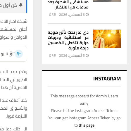
مستشفى الشطرة بعد
🔔 كن أول من
ساعات من الانتظار
6 أغسطس، 2026
0
شبكة اخبار الناصر
أعلن المستشفى 
ذي قار تحت تأثير موجة
الدواجن وأسواق
حر استثنائية ودرجات
حرارة تتخطى الخمسين
درجة مئوية
تلقَّ تنبي
6 أغسطس، 2026
0
وذكر مدير المس
INSTAGRAM
الطيور في المحا
الناصرية أن هذا 
This message appears for Admin Users
only:
والأسواق المحل
Please fill the Instagram Access Token.
اللازمة فورا.
You can get Instagram Access Token by go
to
this page
إلى ذلك، دعا مد