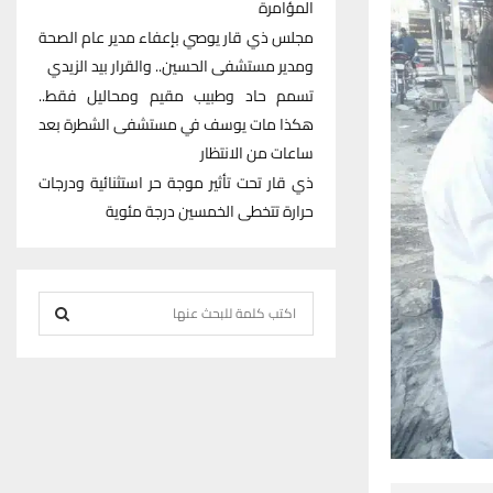
المؤامرة
مجلس ذي قار يوصي بإعفاء مدير عام الصحة
ومدير مستشفى الحسين.. والقرار بيد الزيدي
تسمم حاد وطبيب مقيم ومحاليل فقط..
هكذا مات يوسف في مستشفى الشطرة بعد
ساعات من الانتظار
ذي قار تحت تأثير موجة حر استثنائية ودرجات
حرارة تتخطى الخمسين درجة مئوية
S
e
S
a
r
E
c
h
A
f
R