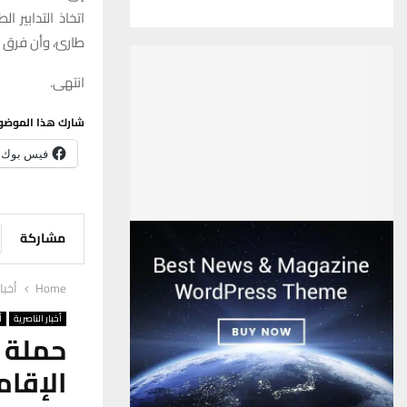
اتخاذ التدابير 
طارئ، وأن فرق ا
انتهى.
شارك هذا الموضو
فيس بوك
مشاركة
Home
أخبا
أخبار الناصرية
أ
حملة ل
الإقام