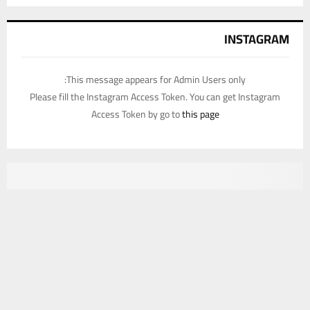
INSTAGRAM
This message appears for Admin Users only:
Please fill the Instagram Access Token. You can get Instagram
Access Token by go to
this page
يستخدم هذا الموقع ملفات تعريف الارتباط لتحسين تجربتك. سنفترض أنك
موافق على هذا، ولكن يمكنك إلغاء الاشتراك إذا كنت ترغب في ذلك.
موافق
قراءة المزيد