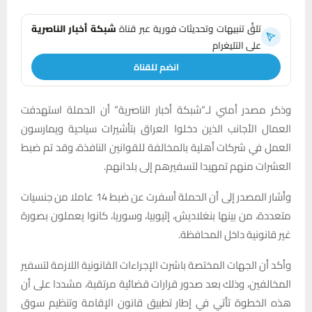
تلقَّ تنبيهات وتحديثات فورية عبر قناة
شبكة أخبار الناصرية
على التليغرام
انضم للقناة
وذكر مصدر أمني لـ”شبكة أخبار الناصرية” أن الحملة استهدفت
العمال الأجانب الذين دخلوا العراق بتأشيرات سياحية ويمارسون
العمل في شركات أهلية بالمخالفة للقوانين النافذة، وقد تم ضبط
العشرات منهم تمهيدا لتسفيرهم إلى بلدانهم.
وأشار المصدر إلى أن الحملة أسفرت عن ضبط 14 عاملا من جنسيات
متعددة، من بينها بنغلاديش، إثيوبيا، وسوريا، كانوا يعملون بصورة
غير قانونية داخل المحافظة.
وأكد أن الجهات المختصة باشرت الإجراءات القانونية اللازمة لتسفير
المخالفين، وذلك بعد صدور قرارات قضائية مرتقبة، مشددا على أن
هذه الخطوة تأتي في إطار تطبيق قانون الإقامة وتنظيم سوق