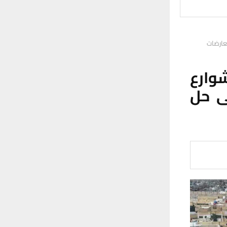
عارضات
وارع
ى حل