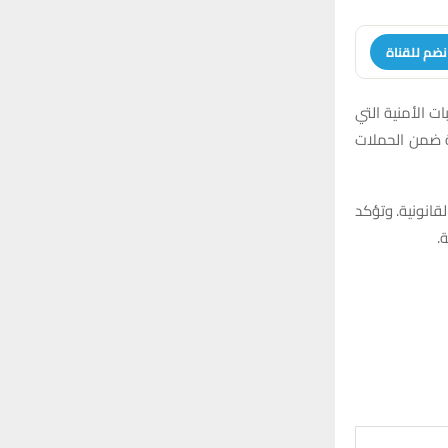
نضم للقناة
ت الأمنية التي
 سيارة و52 دراجة نارية مخالفة ضمن الحملات
قانونية. وتؤكد
.