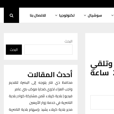
سوشيال
تكنولوجيا
للاتصال بنا
البحث
البحث
وتلقي
القبض على 69 متهما ومخالفا خلال 24 ساعة
أحدث المقالات
محافظ ذي قار يتوجه إلى البصرة لتقديم
واجب العزاء لذوي ضحايا موكب بني عامر
فيديو | بلدية كربلاء تثمن مشاركة كوادر بلدية
الناصرية في خدمة زوار الأربعين
مدير بلدية كربلاء يشيد بإسهام بلدية الناصرية