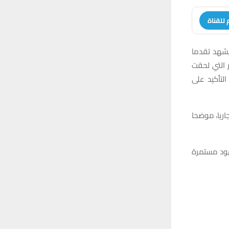
 للقناة
يشهد تقدما
ر التي لحقت
لتأكيد على
عيق استكمال المشروع، منها 23 منزلا و58 محلا تجاريا، موضحا
هود مستمرة