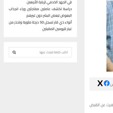
في الجهد الخدمي لزيارة الأربعين
دراسة تكشف عاملين مفاجئين وراء انجذاب
البعوض لبعض البشر دون غيرهم
أنواء ذي قار تسجل 50 درجة مئوية وتحذر من
غبار لليومين المقبلين
S
e
S
a
r
E
c
h
A

f
R
o
r
C
أعلنت شرطة ذي قار عن تنفيذ مجموعة من الم
:
H