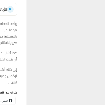
تلقَّ 
وأكد الحجام
مهما، حيث تم
بالمنطقة جر
ضرورة افتتاح
أن هذه العقب
إلى ذلك، أك
لإكمال جميع 
انتهى.
شارك هذا الم
فيس ب