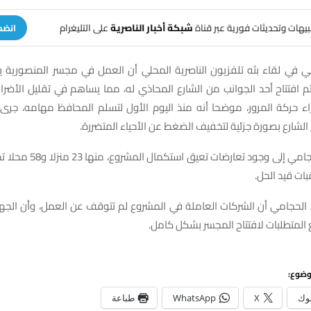
تنبيهات وتحديثات فورية عبر قناة
شبكة أخبار الناصرية
على التليغرام
انضم
ي في لقاء بثه تلفزيون الناصرية المحلي أن العمل في مجسر المنصورية 
 افتتاح أحد الجوانب من الشارع المحاذي له، مما يساهم في تقليل الأضرا
اء حركة المرور، موضحا أنه منذ اليوم الأول لتسلم المحافظ مهامه، جرى ا
 الشارع بصورة جزئية لتخفيف الضغط عن الأحياء المتضررة.
كما أشار الحجامي إلى وجود تعارضات ت
ات قيد الحل.
د الحجامي أن الشركات العاملة في المشروع لم تتوقف عن العمل، وأن الج
المتطلبات لافتتاح المجسر بشكل كامل.
وضوع:
وك
X
WhatsApp
طباعة