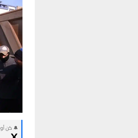
🔔 كن أول