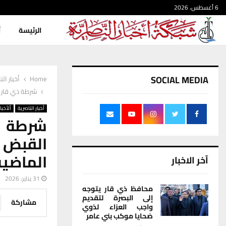
6 أغسطس، 2026
الرئيسة
أ
SOCIAL MEDIA
Home
أخبار الن
شرطة ذي قار تنفذ ممارس
أخبار الناصرية
ألأخبار
شرطة ذ
الماضية
آخر الاخبار
31 يناير، 2026
محافظ ذي قار يتوجه
إلى البصرة لتقديم
مشاركة
واجب العزاء لذوي
ضحايا موكب بني عامر