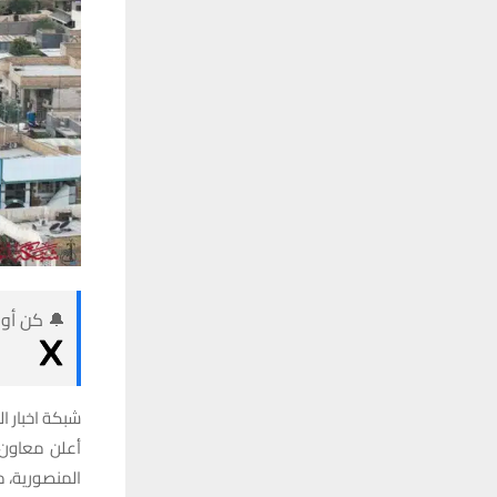
🔔 كن أول
شبكة اخبار ال
أعلن معاون
المنصورية، م