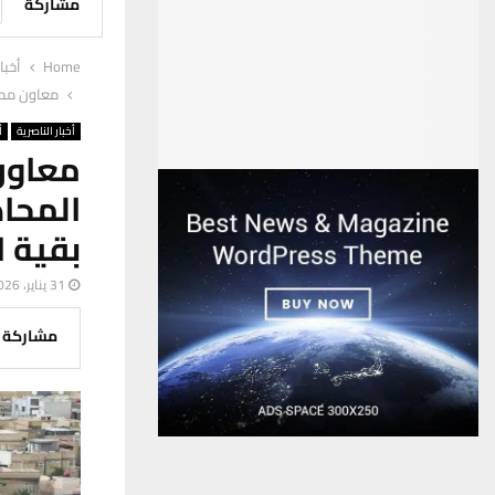
مشاركة
Home
أخبا
معاون محاف
أخبار الناصرية
أ
معاون
المحا
بقية ا
31 يناير، 2026
مشاركة