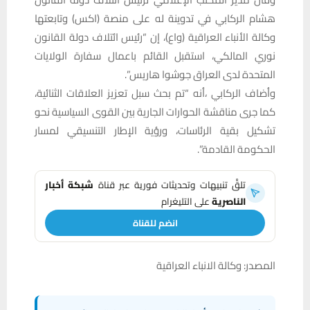
هشام الركابي في تدوينة له على منصة (اكس) وتابعتها
وكالة الأنباء العراقية (واع)، إن “‏رئيس ائتلاف دولة القانون
نوري المالكي، استقبل القائم باعمال سفارة الولايات
المتحدة لدى العراق جوشوا هاريس”.
وأضاف الركابي ،أنه “تم بحث سبل تعزيز العلاقات الثنائية،
كما جرى مناقشة الحوارات الجارية بين القوى السياسية نحو
تشكيل بقية الرئاسات، ورؤية الإطار التنسيقي لمسار
الحكومة القادمة”.
تلقَّ تنبيهات وتحديثات فورية عبر قناة
شبكة أخبار
الناصرية
على التليغرام
انضم للقناة
المصدر: وكالة الانباء العراقية