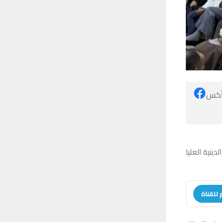
 أكس
ينية العليا
 للقناة