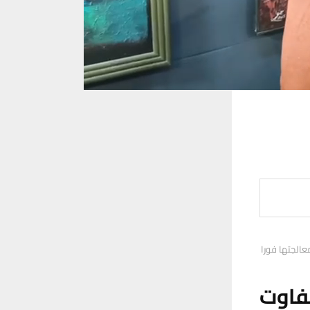
عالجتها فورا
فاوت