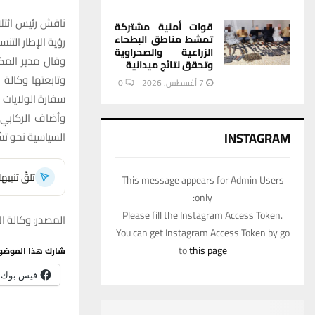
ناقش رئيس ائتل
قوات أمنية مشتركة
تمشط مناطق البطحاء
رؤية الإطار الت
الزراعية والصحراوية
وقال مدير المك
وتحقق نتائج ميدانية
وتابعتها وكالة ا
7 أغسطس، 2026
0
سفارة الولايات 
وأضاف الركابي ،
السياسية نحو تش
INSTAGRAM
تلقَّ تنبي
This message appears for Admin Users
only:
Please fill the Instagram Access Token.
المصدر: وكالة الا
You can get Instagram Access Token by go
to
this page
شارك هذا الموضو
فيس بوك