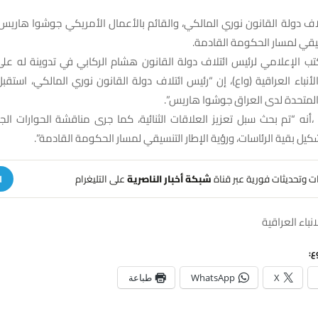
اف دولة القانون نوري المالكي، والقائم باﻷعمال الأمريكي جوشوا هاريس، 
نسيقي لمسار الحكومة القادمة.
تب اﻹعلامي لرئيس ائتلاف دولة القانون هشام الركابي في تدوينة له ع
لأنباء العراقية (واع)، إن “‏رئيس ائتلاف دولة القانون نوري المالكي، استقب
المتحدة لدى العراق جوشوا هاريس”.
أنه “تم بحث سبل تعزيز العلاقات الثنائية، كما جرى مناقشة الحوارات الج
كيل بقية الرئاسات، ورؤية الإطار التنسيقي لمسار الحكومة القادمة”.
هات وتحديثات فورية عبر قناة
شبكة أخبار الناصرية
على التليغرام
ا
نباء العراقية
ع:
X
WhatsApp
طباعة