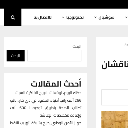
سوشيال
تكنولوجيا
للاتصال بنا
مة
البحث
البحث
ناقشان
أحدث المقالات
حظك اليوم، توقعات الابراج الفلكية السبت
266 ألف راتب أطباء العقود في ذي قار.. نائب
تطالب الصحة بتطبيق توجيه الـ600 ألف
وإعادة مخصصات الإعاشة
جهاز الأمن الوطني يطيح بشبكة لتهريب النفط