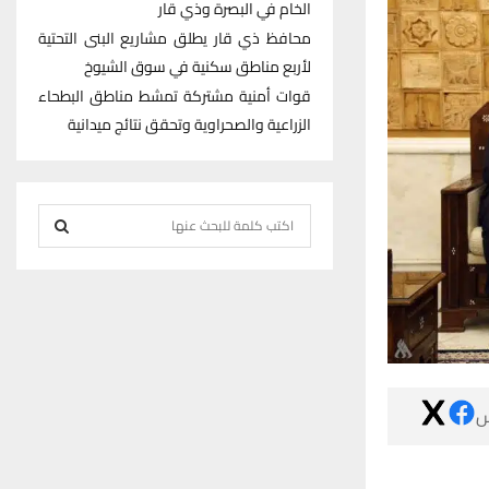
الخام في البصرة وذي قار
محافظ ذي قار يطلق مشاريع البنى التحتية
لأربع مناطق سكنية في سوق الشيوخ
قوات أمنية مشتركة تمشط مناطق البطحاء
الزراعية والصحراوية وتحقق نتائج ميدانية
S
e
S
a
r
E
c
h
A
f
R
o

r
C
:
H