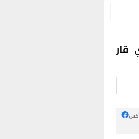
 قار
 أكس