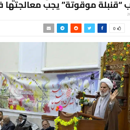
ب “قنبلة موقوتة” يجب معالجتها ف
0