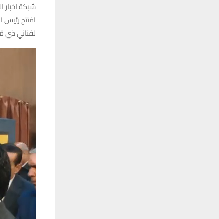
شبكة اخبار ال
افتتح رئيس ا
لفناني ذي قا