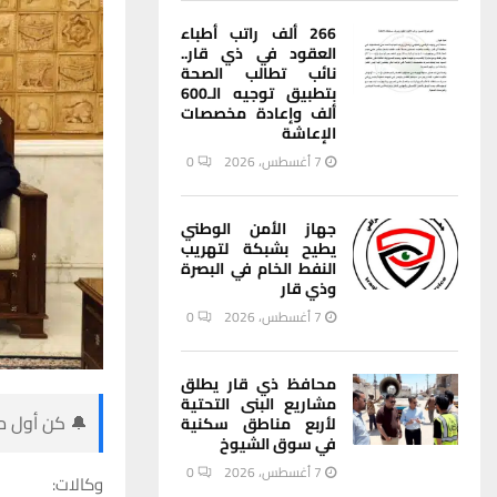
266 ألف راتب أطباء
العقود في ذي قار..
نائب تطالب الصحة
بتطبيق توجيه الـ600
ألف وإعادة مخصصات
الإعاشة
7 أغسطس، 2026
0
جهاز الأمن الوطني
يطيح بشبكة لتهريب
النفط الخام في البصرة
وذي قار
7 أغسطس، 2026
0
محافظ ذي قار يطلق
مشاريع البنى التحتية
🔔 كن أول من
لأربع مناطق سكنية
في سوق الشيوخ
7 أغسطس، 2026
0
وكالات: