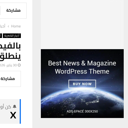
مشاركة
Home
أخبا
أخبار الناصرية
أ
بالفي
ينطلق
30 يناير، 2026
مشاركة
🔔 كن أول