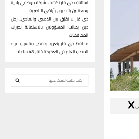
استئناف ذي قار تكشف شبكة موظفي بلدية
ومعقبين يتلاعبون بأراضي الناصرية
ذي قار لا تفرّق بين الذهبي والعادي.. رجل
دين يطالب المسؤولين بالاستعانة بخبرات
المحافظات
محافظ ذي قار يتعهد بخفض مناسيب مياه
المصب العام في العكيكة خلال 48 ساعة
S
e
S
a
r

E
c
h
A
f
R
o