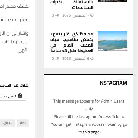
بالاستعانة بخبرات
كشف مصدر امني 
المحافظات
7 أغسطس، 2026
0
وذكر المصدر لشبك
محافظ ذي قار يتعهد
بخفض مناسيب مياه
الى دائرة الطب ا
المصب العام في
انتهى.
العكيكة خلال 48 ساعة
6 أغسطس، 2026
0
INSTAGRAM
شارك هذا الموضو
فيس بوك
This message appears for Admin Users
only:
Please fill the Instagram Access Token.
اخبار
العراق
You can get Instagram Access Token by go
to
this page