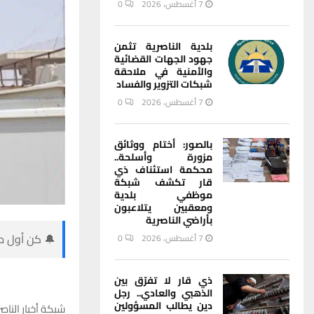
7 أغسطس، 2026
0
بلدية الناصرية تثمن
جهود الجهات القضائية
والأمنية في ملاحقة
شبكات التزوير والفساد
7 أغسطس، 2026
0
بالصور: أختام ووثائق
مزورة وأسلحة..
محكمة استئناف ذي
قار تكشف شبكة
موظفي بلدية
ومعقبين يتلاعبون
بأراضي الناصرية
🔔 كن أول من
7 أغسطس، 2026
0
ذي قار لا تفرّق بين
الذهبي والعادي.. رجل
دين يطالب المسؤولين
شبكة أخبار الناصر