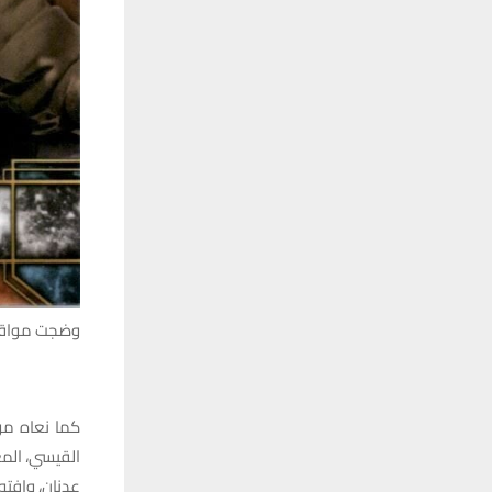
وضجت مواقع ا
القيسي، المع
عدنان، وافته المنية في 6 سبتمب