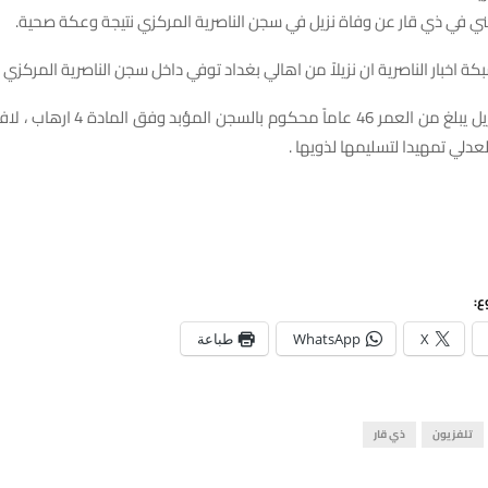
في ذي قار عن وفاة نزيل في سجن الناصرية المركزي نتيجة وعكة صحية.
ة اخبار الناصرية ان نزيلاً من اهالي بغداد توفي داخل سجن الناصرية المركزي .
واشار الى ان النزيل يبلغ من العمر 46 عاماً م
لعدلي تمهيدا لتسليمها لذويها .
ع:
X
WhatsApp
طباعة
تلفزيون
ذي قار