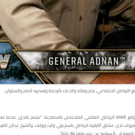
لتواصل الاجتماعي، بخبر وفاته والدعاء بالرحمة ولمحبيه الصبر والسلوان.
كما نعاه موقع WWE الرياضي العالمي المتخصص بالمصارعة، “نشعر بالحزن عندما 
روف لدى عشاق الترفيه الرياضي باسم بيلي وايت وولف، والشيخ عدنان القي
ر عن عمر يناهز 84 عامًا”.