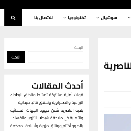
سوشيال
تكنولوجيا
للاتصال بنا
البحث
البحث
اصرية
أحدث المقالات
قوات أمنية مشتركة تمشط مناطق البطحاء
الزراعية والصحراوية وتحقق نتائج ميدانية
بلدية الناصرية تثمن جهود الجهات القضائية
والأمنية في ملاحقة شبكات التزوير والفساد
بالصور: أختام ووثائق مزورة وأسلحة.. محكمة