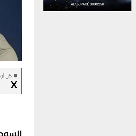
🔔 كن أول
السومر