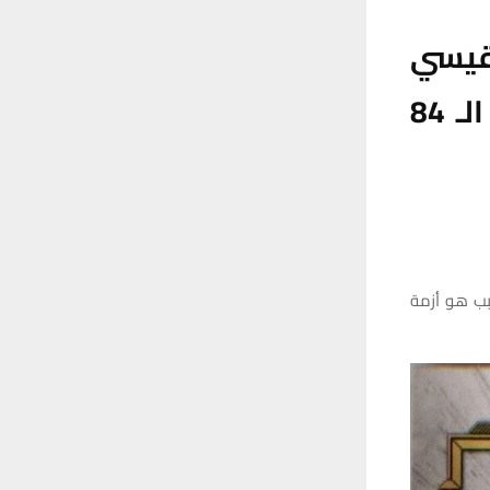
لقيسي
المُلقب “بيلي الذئب الابيض” عن عمر ناهز الـ 84
 توفي ليلة أمس 6 أيلول/ سبتمبر 2023، وان سبب هو أزمة