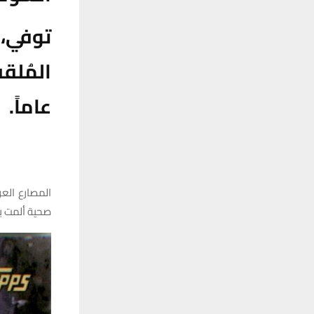
توفي، 
عاماً.
صحية ألمت به