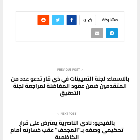
مشاركة
0
PREVIOUS POST
بالاسماء: لجنة التعيينات في ذي قار تدعو عدد من
المتقدمين ضمن عقود المفاضلة لمراجعة لجنة
التدقيق
NEXT POST
بالفيديو: نادي الناصرية يعترض على قرار
تحكيمي وصفه بـ”المجحف” عقب خسارته أمام
الكاظمية