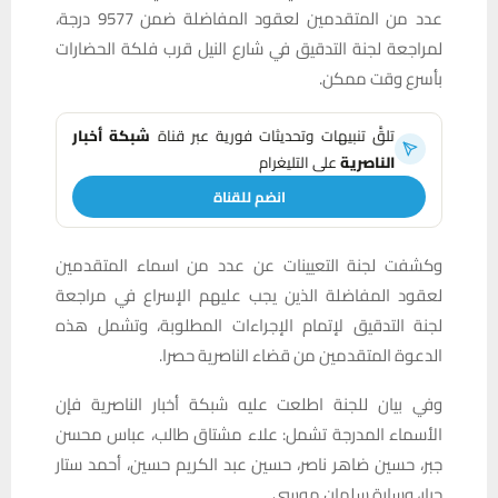
عدد من المتقدمين لعقود المفاضلة ضمن 9577 درجة،
لمراجعة لجنة التدقيق في شارع النيل قرب فلكة الحضارات
بأسرع وقت ممكن.
تلقَّ تنبيهات وتحديثات فورية عبر قناة
شبكة أخبار
الناصرية
على التليغرام
انضم للقناة
وكشفت لجنة التعيينات عن عدد من اسماء المتقدمين
لعقود المفاضلة الذين يجب عليهم الإسراع في مراجعة
لجنة التدقيق لإتمام الإجراءات المطلوبة، وتشمل هذه
الدعوة المتقدمين من قضاء الناصرية حصرا.
وفي بيان للجنة اطلعت عليه شبكة أخبار الناصرية فإن
الأسماء المدرجة تشمل: علاء مشتاق طالب، عباس محسن
جبر، حسين ضاهر ناصر، حسين عبد الكريم حسين، أحمد ستار
جبار، وسارة سلمان موسى.