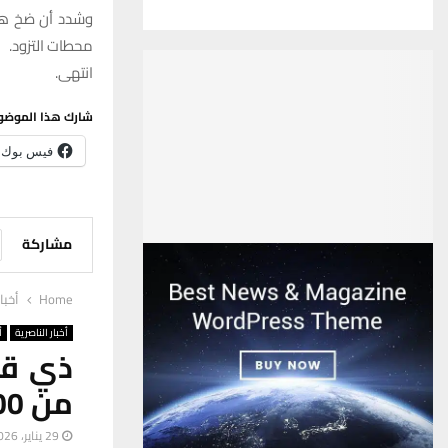
وشدد أن ضخ هذه
محطات التزود.
انتهى.
شارك هذا الموضو
فيس بوك
مشاركة
Home
أخبا
أخبار الناصرية
أ
ذي قار
من 3000 موظف
29 يناير، 2026