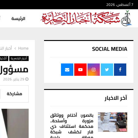
7 أغسطس، 2026
الرئيسة
أ
SOCIAL MEDIA
Home
أخبار الن
أخبار الناصرية
ألأخبار
مسؤول 
29 يناير، 2026
مشاركة
آخر الاخبار
بالصور: أختام ووثائق
مزورة وأسلحة..
محكمة استئناف ذي
قار تكشف شبكة
موظفي بلدية