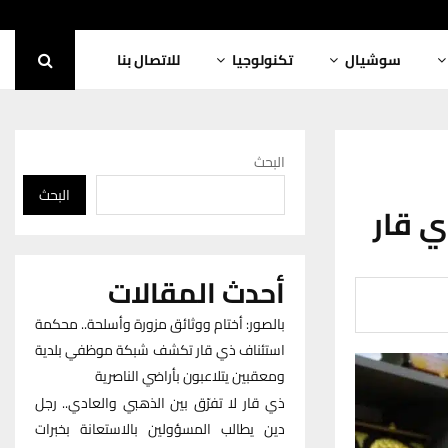
سوشيال
تكنولوجيا
للاتصال بنا
البحث
البحث
 قار
أحدث المقالات
بالصور: أختام ووثائق مزورة وأسلحة.. محكمة
استئناف ذي قار تكشف شبكة موظفي بلدية
ومعقبين يتلاعبون بأراضي الناصرية
ذي قار لا تفرّق بين الذهبي والعادي.. رجل
دين يطالب المسؤولين بالاستعانة بخبرات