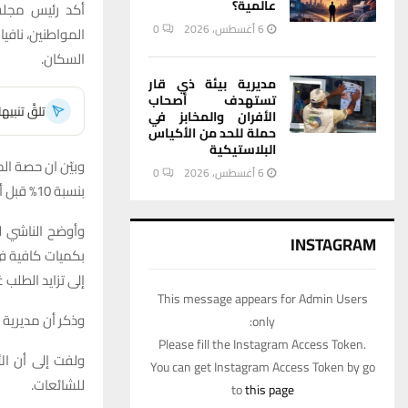
عالمية؟
أكد رئيس مجلس
6 أغسطس، 2026
0
المواطنين، نافيا
السكان.
مديرية بيئة ذي قار
تستهدف أصحاب
تلقَّ تنبي
الأفران والمخابز في
حملة للحد من الأكياس
البلاستيكية
6 أغسطس، 2026
0
بنسبة 10% قبل أسبوع، لتصل حاليا إلى 1350 متر مكعب، أي ما يعادل مليون و350 ألف لتر يوميا.
وأوضح الناشي لش
INSTAGRAM
بكميات كافية في
إلى تزايد الطلب 
This message appears for Admin Users
وذكر أن مديرية توزيع المنتجات ا
only:
Please fill the Instagram Access Token.
ولفت إلى أن الأ
You can get Instagram Access Token by go
للشائعات.
to
this page