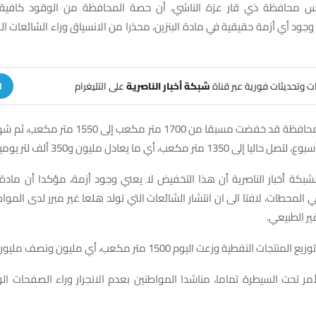
 محافظة ذي قار عزة الناشي، أن حصة المحافظة من الوقود كافية لتل
 وجود أي أزمة حقيقية في مادة البنزين، محذرا من الانسياق وراء الشائعات التي
هات وتحديثات فورية عبر قناة
شبكة أخبار الناصرية
على التليغرام
ا
وبيّن ان حصة المحافظة قد خفضت مسبقا من 1700 متر م
بكة أخبار الناصرية أن هذا التخفيض لا يعني وجود أزمة، مؤكدا أن مادة 
 المحطات، لافتا الى ان انتشار الشائعات التي تولد هلعا غير مبرر لدى الموا
غير الطبيعي.
لنفطية وزعت اليوم 1500 متر مكعب، أي مليون ونصف مليون لتر من الوقود.
مر تحت السيطرة تماما، مناشدا المواطنين بعدم الانجرار وراء الصفحات ا