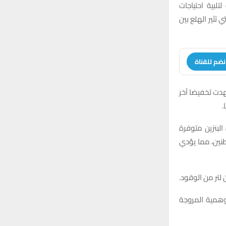
r
بية احتياجات
C
:
 تثير الهلع بين
H
نضم للقناة
كعب إلى 1550 متر مكعب، ثم شهدت تخفيضا آخر
البنزين متوفرة
طنين، مما يؤدي
لوهمية المروجة