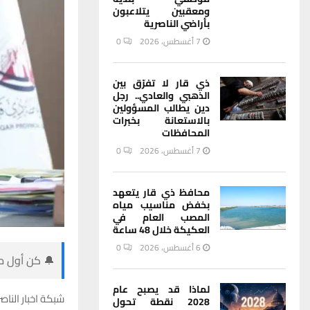
ومعقبين يتلاعبون
بأراضي الناصرية
7 أغسطس، 2026
0
ذي قار لا تفرّق بين
الذهبي والعادي.. رجل
دين يطالب المسؤولين
بالاستعانة بخبرات
المحافظات
7 أغسطس، 2026
0
محافظ ذي قار يتعهد
بخفض مناسيب مياه
المصب العام في
العكيكة خلال 48 ساعة
6 أغسطس، 2026
0
🔔 كن أول من
لماذا قد يصبح عام
شبكة اخبار الناصر
2028 نقطة تحول