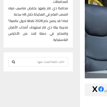
المحافظات
محافظ ذي قار يتعهد بخفض مناسيب مياه
المصب العام في العكيكة خلال 48 ساعة
لماذا قد يصبح عام 2028 نقطة تحول عالمية؟
مديرية بيئة ذي قار تستهدف أصحاب الأفران
والمخابز في حملة للحد من الأكياس
البلاستيكية
S
e
S
a
r
E
c

h
A
f
R
o