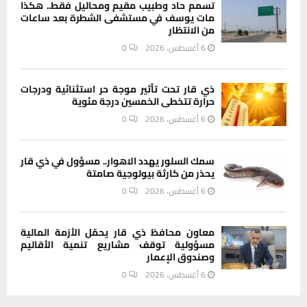
تسمم حاد وطبيب مقيم ومحاليل فقط.. هكذا
مات يوسف في مستشفى الشطرة بعد ساعات
من الانتظار
6 أغسطس، 2026
0
ذي قار تحت تأثير موجة حر استثنائية ودرجات
حرارة تتخطى الخمسين درجة مئوية
6 أغسطس، 2026
0
سمك السلور يهدد الاهوار.. مسؤول في ذي قار
يحذر من كارثة بيولوجية صامتة
6 أغسطس، 2026
0
معاون محافظ ذي قار يحمّل الأزمة المالية
مسؤولية توقف مشاريع تنمية الأقاليم
وصندوق الإعمار
6 أغسطس، 2026
0