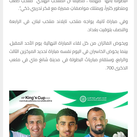
البطولة بأنها “مهمة”، مضيفاً أن المنتخب الهندي “منتخب صعب
ومتطور كثيراً، ويمتلك مواصفاتٍ مميزة مع فكر تدريبي ذكي”.
وفي مباراة ثانية، يواجه منتخب تايلاند منتخب لبنان، في الرابعة
والنصف بتوقيت بغداد.
ويخوض الفائزان من كل لقاء المباراة النهائية يوم الأحد المقبل،
بينما يخوض الخاسران في اليوم نفسه مباراة تحديد المركزين الثالث
والرابع، وستقام مبارياتُ البطولة في مدينةِ شانغ ماي في ملعبِ
الذكرى 700.