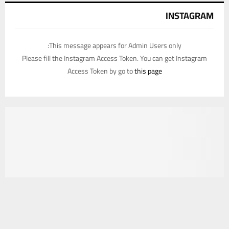
INSTAGRAM
This message appears for Admin Users only:
Please fill the Instagram Access Token. You can get Instagram
Access Token by go to
this page
يستخدم هذا الموقع ملفات تعريف الارتباط لتحسين تجربتك. سنفترض أنك
موافق على هذا، ولكن يمكنك إلغاء الاشتراك إذا كنت ترغب في ذلك.
موافق
قراءة المزيد