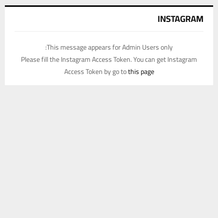
INSTAGRAM
This message appears for Admin Users only:
Please fill the Instagram Access Token. You can get Instagram
Access Token by go to
this page
يستخدم هذا الموقع ملفات تعريف الارتباط لتحسين تجربتك. سنفترض أنك
موافق على هذا، ولكن يمكنك إلغاء الاشتراك إذا كنت ترغب في ذلك.
موافق
قراءة المزيد