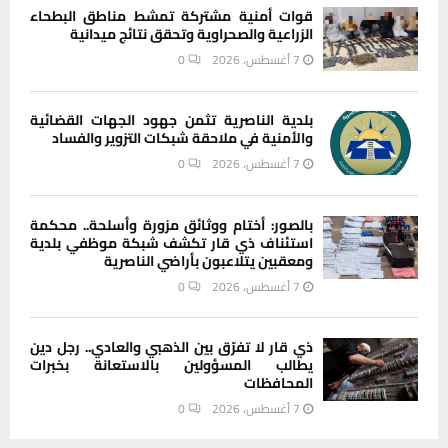
قوات أمنية مشتركة تمشط مناطق البطحاء
الزراعية والصحراوية وتحقق نتائج ميدانية
7 أغسطس، 2026
0
بلدية الناصرية تثمن جهود الجهات القضائية
والأمنية في ملاحقة شبكات التزوير والفساد
7 أغسطس، 2026
0
بالصور: أختام ووثائق مزورة وأسلحة.. محكمة
استئناف ذي قار تكشف شبكة موظفي بلدية
ومعقبين يتلاعبون بأراضي الناصرية
7 أغسطس، 2026
0
ذي قار لا تفرّق بين الذهبي والعادي.. رجل دين
يطالب المسؤولين بالاستعانة بخبرات
المحافظات
7 أغسطس، 2026
0