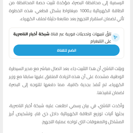
الرسمية إلى محافظة البصرة، مؤكدة تثبيت حصة المحافظة من
الطاقة الكهربائية بـ1000 ميغاواط بشكل قطعي. هذه الخطوة
تأتي لضمان استقرار التجهيز بعد متابعة حثيثة لملف الكهرباء.
تلقَّ تنبيهات وتحديثات فورية عبر قناة
شبكة أخبار الناصرية
على التليغرام
انضم للقناة
وبيّنت الناشي أن هذا التثبيت جاء بعد اتصال مباشر مع مدير السيطرة
الوطنية، مشددة على أن هذه الزيادة المتفق عليها سابقا مع وزير
الكهرباء، لم تُنفذ بجدية كافية، مما دفعها للتوجه إلى البصرة
لضمان تنفيذها.
وأكدت الناشي، في بيان رسمي اطلعت عليه شبكة أخبار الناصرية،
بحثها آليات توزيع الطاقة الكهربائية داخل ذي قار، وتشخيص أبرز
المشاكل والمعوقات التي تواجه عملية التجهيز.