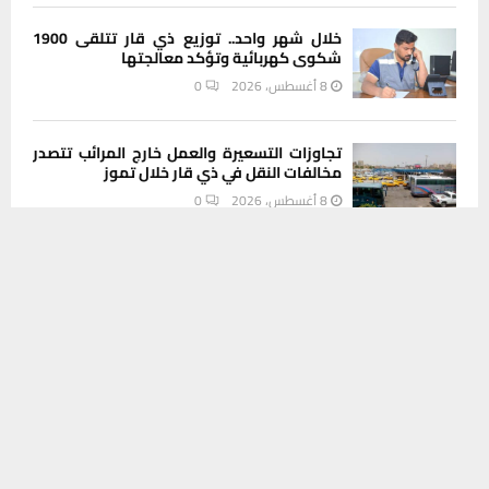
خلال شهر واحد.. توزيع ذي قار تتلقى 1900
شكوى كهربائية وتؤكد معالجتها
8 أغسطس، 2026
0
تجاوزات التسعيرة والعمل خارج المرائب تتصدر
مخالفات النقل في ذي قار خلال تموز
8 أغسطس، 2026
0
يستخدم هذا الموقع ملفات تعريف الارتباط لتحسين تجربتك. سنفترض أنك
موافق على هذا، ولكن يمكنك إلغاء الاشتراك إذا كنت ترغب في ذلك.
INSTAGRAM
موافق
قراءة المزيد
This message appears for Admin Users only:
Please fill the Instagram Access Token. You can get Instagram
Access Token by go to
this page