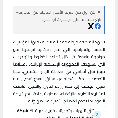
🔔 كن أول من يعرف الأخبار العاجلة عن الناصرية–
تابع حساباتنا على فيسبوك أو أكس
تشهد المنطقة مرحلة مفصلية تتكاثف فيها المؤشرات
الأمنية والسياسية التي تنذر بإمكانية انزلاقها نحو
مواجهة واسعة، في ظل تصاعد الضغوط والتهديدات
التي تستهدف الجمهورية الإسلامية الإيرانية، باعتبارها
مركز ثقل أساسي في معادلة الردع الإقليمي، هذا
التصعيد لا يمكن فصله عن سياق أوسع تسعى فيه
قوى الهيمنة إلى كسر إرادة الدول والقوى الرافضة
لمشاريع التطبيع والإخضاع، ومحاولة إعادة رسم خريطة
النفوذ بما يخدم المصالح الأميركية-الصهيونية.
تلقَّ تنبيهات وتحديثات فورية عبر قناة
شبكة
أخبار الناصرية
على التليغرام