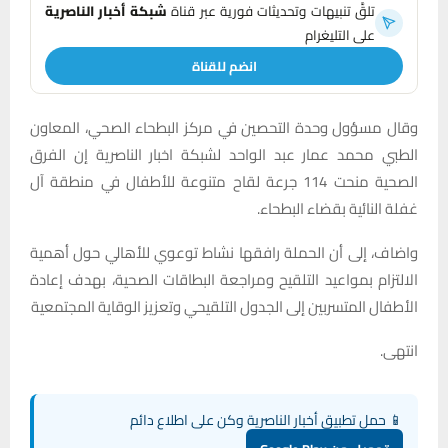
تلقَّ تنبيهات وتحديثات فورية عبر قناة
شبكة أخبار الناصرية
على التليغرام
انضم للقناة
وقال مسؤول وحدة التحصين في مركز البطحاء الصحي، المعاون
الطبي محمد عمار عبد الواحد لشبكة اخبار الناصرية إن الفرق
الصحية منحت 114 جرعة لقاح متنوعة للأطفال في منطقة آل
غفلة النائية بقضاء البطحاء.
واضاف، إلى أن الحملة رافقها نشاط توعوي للأهالي حول أهمية
الالتزام بمواعيد التلقيح ومراجعة البطاقات الصحية، بهدف إعادة
الأطفال المتسربين إلى الجدول التلقيحي وتعزيز الوقاية المجتمعية
انتهى.
📱 حمل تطبيق أخبار الناصرية وكن على اطلاع دائم