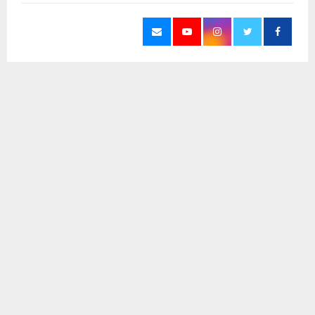
يستخدم هذا الموقع ملفات تعريف الارتباط لتحسين تجربتك. سنفترض أنك
آخر الاخبار
موافق على هذا، ولكن يمكنك إلغاء الاشتراك إذا كنت ترغب في ذلك.
موافق
قراءة المزيد
هل تعتقد أن الأرض مسطحة؟.. دراسة تكشف
سببا مفاجئا وراء الإيمان بنظريات المؤامرة
6 أغسطس، 2026
0
مجلس ذي قار يوصي بإعفاء مدير عام الصحة
ومدير مستشفى الحسين.. والقرار بيد الزيدي
6 أغسطس، 2026
0
تسمم حاد وطبيب مقيم ومحاليل فقط.. هكذا
مات يوسف في مستشفى الشطرة بعد ساعات
من الانتظار